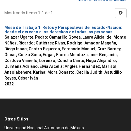
Mostrando ítems 1-1 de 1
Mesa de Trabajo 1. Retos y Perspectivas del Estado-Nación:
desde el derecho a los derechos de todas las personas
Salazar Ugarte, Pedro
;
Camarillo Govea, Laura Alicia
;
del Monte
Núñez, Ricardo
;
Gutiérrez Rivas, Rodrigo
;
Amador Magaña,
Diego Isaac
;
Castro Figueroa, Fernando Manuel
;
Cruz Barney,
Óscar
;
Corzo Sosa, Edgar
;
Flores Mendoza, Imer Benjamín
;
Córdova Vianello, Lorenzo
;
Concha Cantú, Hugo Alejandro
;
Quintana Adriano, Elvia Arcelia
;
Anglés Hernández, Marisol
;
Ansolabehere, Karina
;
Mora Donatto, Cecilia Judith
;
Astudillo
Reyes, César Iván
2022
Otros Sitios
Universidad Nacional Autónoma de México