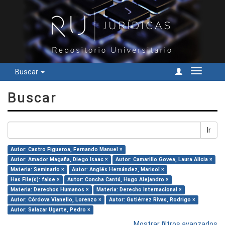
Buscar
Cambiar
navegac
Buscar
Ir
Autor: Castro Figueroa, Fernando Manuel ×
Autor: Amador Magaña, Diego Isaac ×
Autor: Camarillo Govea, Laura Alicia ×
Materia: Seminario ×
Autor: Anglés Hernández, Marisol ×
Has File(s): false ×
Autor: Concha Cantú, Hugo Alejandro ×
Materia: Derechos Humanos ×
Materia: Derecho Internacional ×
Autor: Córdova Vianello, Lorenzo ×
Autor: Gutiérrez Rivas, Rodrigo ×
Autor: Salazar Ugarte, Pedro ×
Mostrar filtros avanzados