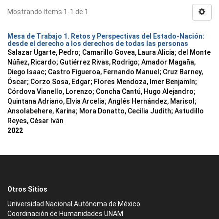
Mostrando ítems 1-1 de 1
Mesa de Trabajo 1. Retos y Perspectivas del Estado-Nación:
desde el derecho a los derechos de todas las personas
Salazar Ugarte, Pedro
;
Camarillo Govea, Laura Alicia
;
del Monte
Núñez, Ricardo
;
Gutiérrez Rivas, Rodrigo
;
Amador Magaña,
Diego Isaac
;
Castro Figueroa, Fernando Manuel
;
Cruz Barney,
Óscar
;
Corzo Sosa, Edgar
;
Flores Mendoza, Imer Benjamín
;
Córdova Vianello, Lorenzo
;
Concha Cantú, Hugo Alejandro
;
Quintana Adriano, Elvia Arcelia
;
Anglés Hernández, Marisol
;
Ansolabehere, Karina
;
Mora Donatto, Cecilia Judith
;
Astudillo
Reyes, César Iván
2022
Otros Sitios
Universidad Nacional Autónoma de México
Coordinación de Humanidades UNAM