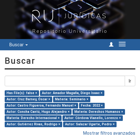
Buscar
Cambiar
navegac
Buscar
Ir
Has File(s): false ×
Autor: Amador Magaña, Diego Isaac ×
Autor: Cruz Barney, Óscar ×
Materia: Seminario ×
Autor: Castro Figueroa, Fernando Manuel ×
Fecha: 2022 ×
Autor: Concha Cantú, Hugo Alejandro ×
Materia: Derechos Humanos ×
Materia: Derecho Internacional ×
Autor: Córdova Vianello, Lorenzo ×
Autor: Gutiérrez Rivas, Rodrigo ×
Autor: Salazar Ugarte, Pedro ×
Mostrar filtros avanzados