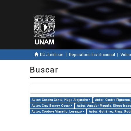
RU Jurídicas
Repositorio Institucional
Video
Buscar
Autor: Concha Cantú, Hugo Alejandro ×
Autor: Castro Figueroa
Autor: Cruz Barney, Óscar ×
Autor: Amador Magaña, Diego Isaac
Autor: Córdova Vianello, Lorenzo ×
Autor: Gutiérrez Rivas, Rod