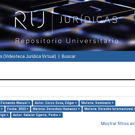
s (Videoteca Jurídica Virtual)
Buscar
, Fernando Manuel ×
Autor: Corzo Sosa, Edgar ×
Materia: Seminario ×
 ×
Fecha: 2022 ×
Materia: Derechos Humanos ×
Materia: Derecho Internacional 
rigo ×
Autor: Salazar Ugarte, Pedro ×
Mostrar filtros 