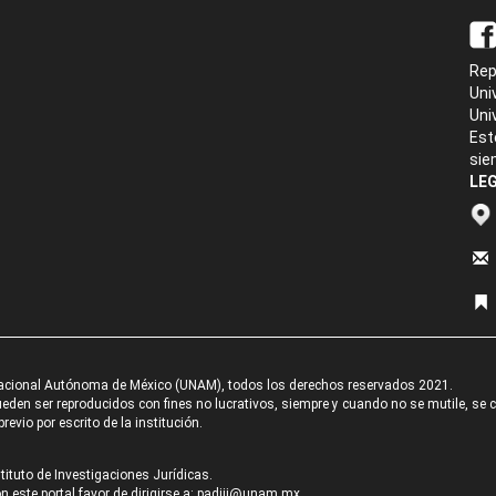
Rep
Uni
Uni
Est
sie
LEG
acional Autónoma de México (UNAM), todos los derechos reservados 2021.
den ser reproducidos con fines no lucrativos, siempre y cuando no se mutile, se cit
revio por escrito de la institución.
tituto de Investigaciones Jurídicas.
 este portal favor de dirigirse a:
padiij@unam.mx