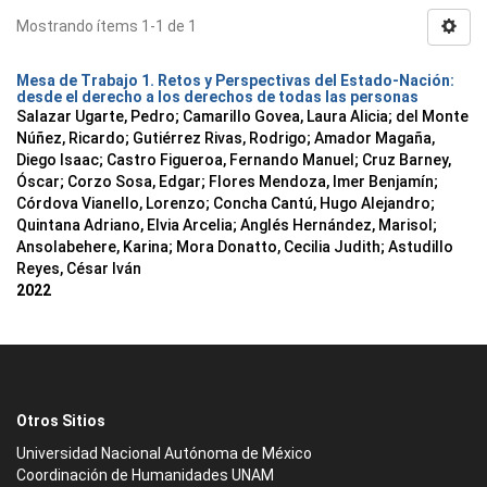
Mostrando ítems 1-1 de 1
Mesa de Trabajo 1. Retos y Perspectivas del Estado-Nación:
desde el derecho a los derechos de todas las personas
Salazar Ugarte, Pedro
;
Camarillo Govea, Laura Alicia
;
del Monte
Núñez, Ricardo
;
Gutiérrez Rivas, Rodrigo
;
Amador Magaña,
Diego Isaac
;
Castro Figueroa, Fernando Manuel
;
Cruz Barney,
Óscar
;
Corzo Sosa, Edgar
;
Flores Mendoza, Imer Benjamín
;
Córdova Vianello, Lorenzo
;
Concha Cantú, Hugo Alejandro
;
Quintana Adriano, Elvia Arcelia
;
Anglés Hernández, Marisol
;
Ansolabehere, Karina
;
Mora Donatto, Cecilia Judith
;
Astudillo
Reyes, César Iván
2022
Otros Sitios
Universidad Nacional Autónoma de México
Coordinación de Humanidades UNAM