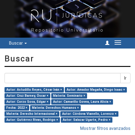
Buscar
Cambiar
navegac
Buscar
Ir
Autor: Astudillo Reyes, César Iván ×
Autor: Amador Magaña, Diego Isaac ×
Autor: Cruz Barney, Óscar ×
Materia: Seminario ×
Autor: Corzo Sosa, Edgar ×
Autor: Camarillo Govea, Laura Alicia ×
Fecha: 2022 ×
Materia: Derechos Humanos ×
Materia: Derecho Internacional ×
Autor: Córdova Vianello, Lorenzo ×
Autor: Gutiérrez Rivas, Rodrigo ×
Autor: Salazar Ugarte, Pedro ×
Mostrar filtros avanzados