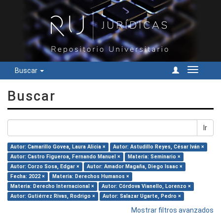
Buscar
Cambiar
navegac
Buscar
Ir
Autor: Camarillo Govea, Laura Alicia ×
Autor: Astudillo Reyes, César Iván ×
Autor: Castro Figueroa, Fernando Manuel ×
Materia: Seminario ×
Autor: Corzo Sosa, Edgar ×
Autor: Amador Magaña, Diego Isaac ×
Fecha: 2022 ×
Materia: Derechos Humanos ×
Materia: Derecho Internacional ×
Autor: Córdova Vianello, Lorenzo ×
Autor: Gutiérrez Rivas, Rodrigo ×
Autor: Salazar Ugarte, Pedro ×
Mostrar filtros avanzados