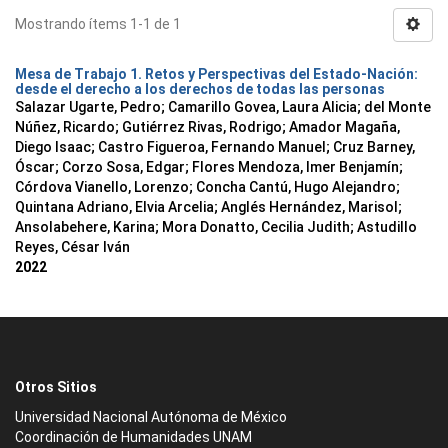
Mostrando ítems 1-1 de 1
Mesa de Trabajo 1. Retos y Perspectivas del Estado-Nación:
desde el derecho a los derechos de todas las personas
Salazar Ugarte, Pedro
;
Camarillo Govea, Laura Alicia
;
del Monte
Núñez, Ricardo
;
Gutiérrez Rivas, Rodrigo
;
Amador Magaña,
Diego Isaac
;
Castro Figueroa, Fernando Manuel
;
Cruz Barney,
Óscar
;
Corzo Sosa, Edgar
;
Flores Mendoza, Imer Benjamín
;
Córdova Vianello, Lorenzo
;
Concha Cantú, Hugo Alejandro
;
Quintana Adriano, Elvia Arcelia
;
Anglés Hernández, Marisol
;
Ansolabehere, Karina
;
Mora Donatto, Cecilia Judith
;
Astudillo
Reyes, César Iván
2022
Otros Sitios
Universidad Nacional Autónoma de México
Coordinación de Humanidades UNAM