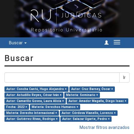
Buscar
Cambiar
navegac
Buscar
Ir
Autor: Concha Cantú, Hugo Alejandro ×
Autor: Cruz Barney, Óscar ×
Autor: Astudillo Reyes, César Iván ×
Materia: Seminario ×
Autor: Camarillo Govea, Laura Alicia ×
Autor: Amador Magaña, Diego Isaac ×
Fecha: 2022 ×
Materia: Derechos Humanos ×
Materia: Derecho Internacional ×
Autor: Córdova Vianello, Lorenzo ×
Autor: Gutiérrez Rivas, Rodrigo ×
Autor: Salazar Ugarte, Pedro ×
Mostrar filtros avanzados