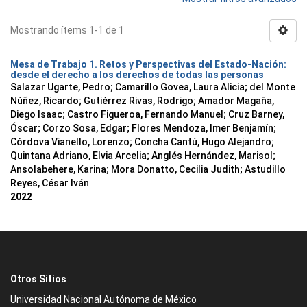
Mostrando ítems 1-1 de 1
Mesa de Trabajo 1. Retos y Perspectivas del Estado-Nación:
desde el derecho a los derechos de todas las personas
Salazar Ugarte, Pedro
;
Camarillo Govea, Laura Alicia
;
del Monte
Núñez, Ricardo
;
Gutiérrez Rivas, Rodrigo
;
Amador Magaña,
Diego Isaac
;
Castro Figueroa, Fernando Manuel
;
Cruz Barney,
Óscar
;
Corzo Sosa, Edgar
;
Flores Mendoza, Imer Benjamín
;
Córdova Vianello, Lorenzo
;
Concha Cantú, Hugo Alejandro
;
Quintana Adriano, Elvia Arcelia
;
Anglés Hernández, Marisol
;
Ansolabehere, Karina
;
Mora Donatto, Cecilia Judith
;
Astudillo
Reyes, César Iván
2022
Otros Sitios
Universidad Nacional Autónoma de México