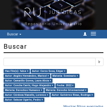
Buscar
Cambiar
navegac
Buscar
Ir
Has File(s): false ×
Autor: Corzo Sosa, Edgar ×
Autor: Anglés Hernández, Marisol ×
Materia: Seminario ×
Autor: Camarillo Govea, Laura Alicia ×
Autor: Concha Cantú, Hugo Alejandro ×
Fecha: 2022 ×
Materia: Derechos Humanos ×
Materia: Derecho Internacional ×
Autor: Córdova Vianello, Lorenzo ×
Autor: Gutiérrez Rivas, Rodrigo ×
Autor: Salazar Ugarte, Pedro ×
Mostrar filtros avanzados