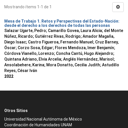
Mostrando ítems 1-1 de 1
Mesa de Trabajo 1. Retos y Perspectivas del Estado-Nación:
desde el derecho a los derechos de todas las personas
Salazar Ugarte, Pedro
;
Camarillo Govea, Laura Alicia
;
del Monte
Núñez, Ricardo
;
Gutiérrez Rivas, Rodrigo
;
Amador Magaña,
Diego Isaac
;
Castro Figueroa, Fernando Manuel
;
Cruz Barney,
Óscar
;
Corzo Sosa, Edgar
;
Flores Mendoza, Imer Benjamín
;
Córdova Vianello, Lorenzo
;
Concha Cantú, Hugo Alejandro
;
Quintana Adriano, Elvia Arcelia
;
Anglés Hernández, Marisol
;
Ansolabehere, Karina
;
Mora Donatto, Cecilia Judith
;
Astudillo
Reyes, César Iván
2022
Otros Sitios
Universidad Nacional Autónoma de México
Coordinación de Humanidades UNAM