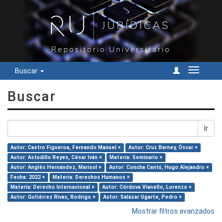
Buscar
Cambiar
navegac
Buscar
Ir
Autor: Castro Figueroa, Fernando Manuel ×
Autor: Cruz Barney, Óscar ×
Autor: Astudillo Reyes, César Iván ×
Materia: Seminario ×
Autor: Anglés Hernández, Marisol ×
Autor: Concha Cantú, Hugo Alejandro ×
Fecha: 2022 ×
Materia: Derechos Humanos ×
Materia: Derecho Internacional ×
Autor: Córdova Vianello, Lorenzo ×
Autor: Gutiérrez Rivas, Rodrigo ×
Autor: Salazar Ugarte, Pedro ×
Mostrar filtros avanzados