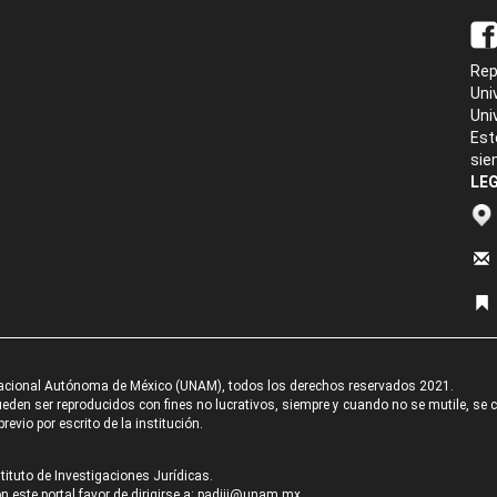
Rep
Uni
Uni
Est
sie
LEG
acional Autónoma de México (UNAM), todos los derechos reservados 2021.
den ser reproducidos con fines no lucrativos, siempre y cuando no se mutile, se cit
revio por escrito de la institución.
tituto de Investigaciones Jurídicas.
 este portal favor de dirigirse a:
padiij@unam.mx