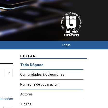
Login
LISTAR
Todo DSpace
Ir
Comunidades & Colecciones
Por fecha de publicación
Autores
avanzados
Títulos