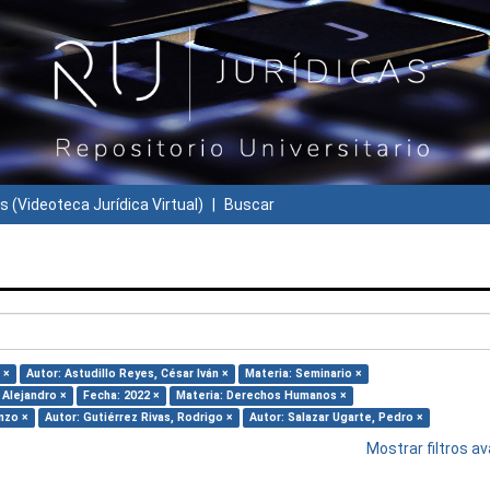
s (Videoteca Jurídica Virtual)
Buscar
 ×
Autor: Astudillo Reyes, César Iván ×
Materia: Seminario ×
 Alejandro ×
Fecha: 2022 ×
Materia: Derechos Humanos ×
nzo ×
Autor: Gutiérrez Rivas, Rodrigo ×
Autor: Salazar Ugarte, Pedro ×
Mostrar filtros 