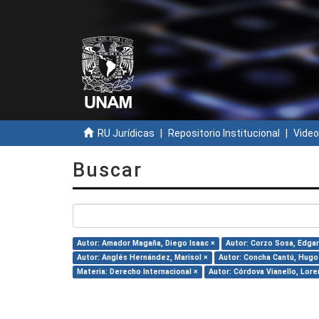
RU Jurídicas
Repositorio Institucional
Video
Buscar
Autor: Amador Magaña, Diego Isaac ×
Autor: Corzo Sosa, Edgar
Autor: Anglés Hernández, Marisol ×
Autor: Concha Cantú, Hugo
Materia: Derecho Internacional ×
Autor: Córdova Vianello, Lore