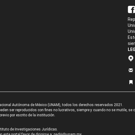
Rep
Uni
Uni
Est
sie
LEG
acional Autónoma de México (UNAM), todos los derechos reservados 2021.
den ser reproducidos con fines no lucrativos, siempre y cuando no se mutile, se cit
revio por escrito de la institución.
tituto de Investigaciones Jurídicas.
 este portal favor de dirigirse a:
padiij@unam.mx