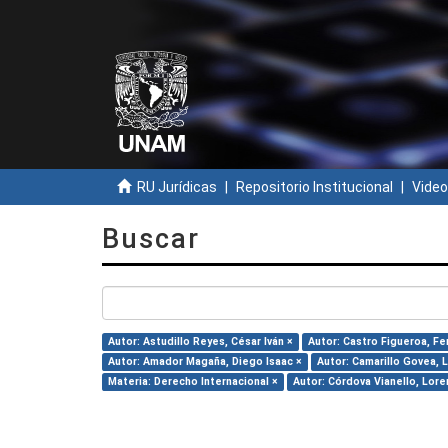
RU Jurídicas
Repositorio Institucional
Video
Buscar
Autor: Astudillo Reyes, César Iván ×
Autor: Castro Figueroa, F
Autor: Amador Magaña, Diego Isaac ×
Autor: Camarillo Govea, L
Materia: Derecho Internacional ×
Autor: Córdova Vianello, Lore