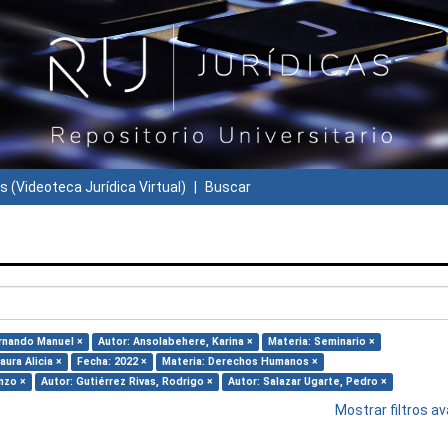
s (Videoteca Jurídica Virtual)
Buscar
ernando Manuel ×
Autor: Ansolabehere, Karina ×
Materia: Seminario ×
aura Alicia ×
Fecha: 2022 ×
Materia: Derechos Humanos ×
nzo ×
Autor: Gutiérrez Rivas, Rodrigo ×
Autor: Salazar Ugarte, Pedro ×
Mostrar filtros 