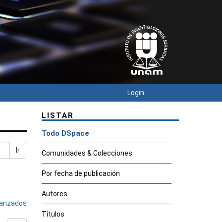
Login
LISTAR
Todo DSpace
Ir
Comunidades & Colecciones
Por fecha de publicación
Autores
avanzados
Títulos