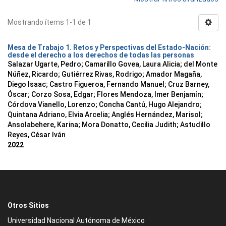
Mostrando ítems 1-1 de 1
Mesa de Trabajo 1. Retos y Perspectivas del Estado-Nación:
desde el derecho a los derechos de todas las personas
Salazar Ugarte, Pedro
;
Camarillo Govea, Laura Alicia
;
del Monte
Núñez, Ricardo
;
Gutiérrez Rivas, Rodrigo
;
Amador Magaña,
Diego Isaac
;
Castro Figueroa, Fernando Manuel
;
Cruz Barney,
Óscar
;
Corzo Sosa, Edgar
;
Flores Mendoza, Imer Benjamín
;
Córdova Vianello, Lorenzo
;
Concha Cantú, Hugo Alejandro
;
Quintana Adriano, Elvia Arcelia
;
Anglés Hernández, Marisol
;
Ansolabehere, Karina
;
Mora Donatto, Cecilia Judith
;
Astudillo
Reyes, César Iván
2022
Otros Sitios
Universidad Nacional Autónoma de México