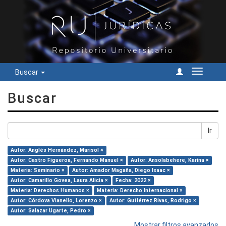
Buscar
Cambiar
navegac
Buscar
Ir
Autor: Anglés Hernández, Marisol ×
Autor: Castro Figueroa, Fernando Manuel ×
Autor: Ansolabehere, Karina ×
Materia: Seminario ×
Autor: Amador Magaña, Diego Isaac ×
Autor: Camarillo Govea, Laura Alicia ×
Fecha: 2022 ×
Materia: Derechos Humanos ×
Materia: Derecho Internacional ×
Autor: Córdova Vianello, Lorenzo ×
Autor: Gutiérrez Rivas, Rodrigo ×
Autor: Salazar Ugarte, Pedro ×
Mostrar filtros avanzados