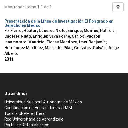
Mostrando ítems 1-1 de 1
Presentación de la Línea de Investigación El Posgrado en
Derecho en México
Fix Fierro, Héctor
;
Cáceres Nieto, Enrique
;
Montes, Patricia
;
Cáceres Nieto, Enrique
;
Silva Forné, Carlos
;
Padrón
Innamorato, Mauricio
;
Flores Mendoza, Imer Benjamín
;
Hernández Martínez, María del Pilar
;
González Galván, Jorge
Alberto
2011
Otros Sitios
Universidad Nacional Autónoma de México
Coordinación de Humanidades UNAM
Toda la UNAM en línea
Red Universitaria de Aprendizaje
Portal de Datos Abiertos