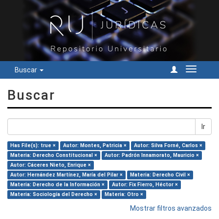
Buscar
Cambiar
navegac
Buscar
Ir
Has File(s): true ×
Autor: Montes, Patricia ×
Autor: Silva Forné, Carlos ×
Materia: Derecho Constitucional ×
Autor: Padrón Innamorato, Mauricio ×
Autor: Cáceres Nieto, Enrique ×
Autor: Hernández Martínez, María del Pilar ×
Materia: Derecho Civil ×
Materia: Derecho de la Información ×
Autor: Fix Fierro, Héctor ×
Materia: Sociología del Derecho ×
Materia: Otro ×
Mostrar filtros avanzados