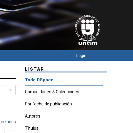
Login
LISTAR
Todo DSpace
Ir
Comunidades & Colecciones
Por fecha de publicación
Autores
avanzados
Títulos