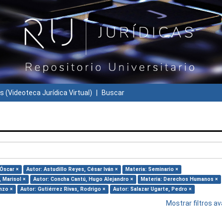
s (Videoteca Jurídica Virtual)
Buscar
 Óscar ×
Autor: Astudillo Reyes, César Iván ×
Materia: Seminario ×
 Marisol ×
Autor: Concha Cantú, Hugo Alejandro ×
Materia: Derechos Humanos ×
nzo ×
Autor: Gutiérrez Rivas, Rodrigo ×
Autor: Salazar Ugarte, Pedro ×
Mostrar filtros 