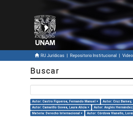
RU Jurídicas
Repositorio Institucional
Video
Buscar
Autor: Castro Figueroa, Fernando Manuel ×
Autor: Cruz Barney,
Autor: Camarillo Govea, Laura Alicia ×
Autor: Anglés Hernández,
Materia: Derecho Internacional ×
Autor: Córdova Vianello, Lore