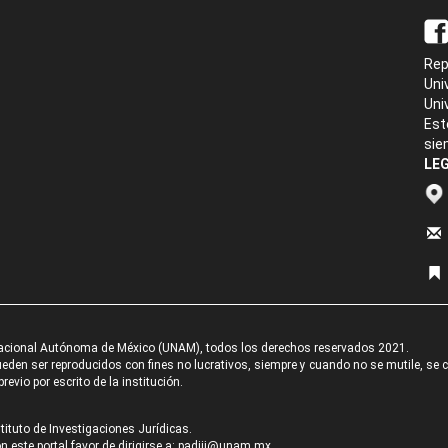
Rep
Uni
Uni
Est
sie
LEG
acional Autónoma de México (UNAM), todos los derechos reservados 2021.
den ser reproducidos con fines no lucrativos, siempre y cuando no se mutile, se cit
revio por escrito de la institución.
tituto de Investigaciones Jurídicas.
 este portal favor de dirigirse a:
padiij@unam.mx