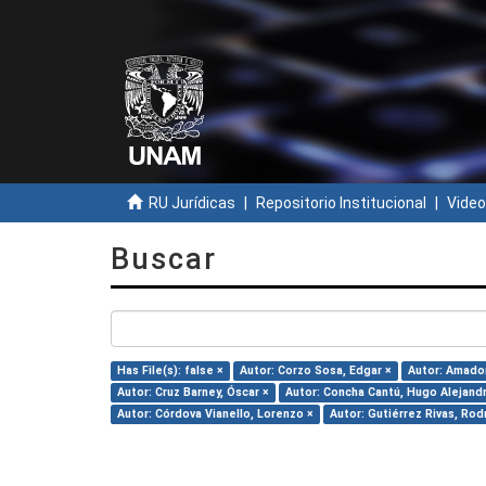
RU Jurídicas
Repositorio Institucional
Video
Buscar
Has File(s): false ×
Autor: Corzo Sosa, Edgar ×
Autor: Amado
Autor: Cruz Barney, Óscar ×
Autor: Concha Cantú, Hugo Alejand
Autor: Córdova Vianello, Lorenzo ×
Autor: Gutiérrez Rivas, Rod