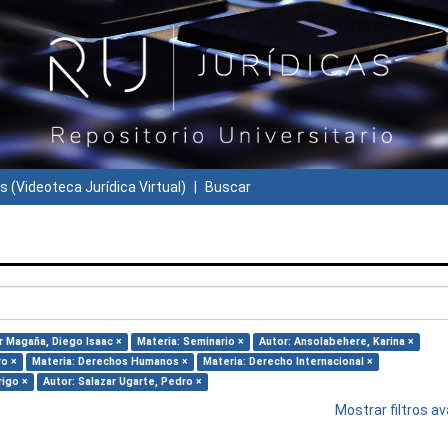
s (Videoteca Jurídica Virtual)
Buscar
r Magaña, Diego Isaac ×
Materia: Seminario ×
Autor: Ansolabehere, Karina ×
ro ×
Materia: Derechos Humanos ×
Materia: Derecho Internacional ×
rigo ×
Autor: Salazar Ugarte, Pedro ×
Mostrar filtros 