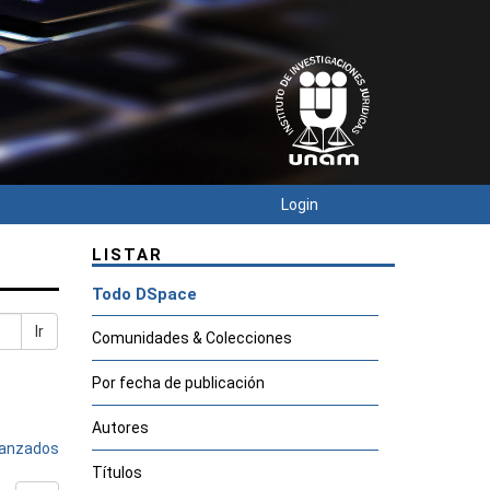
Login
LISTAR
Todo DSpace
Ir
Comunidades & Colecciones
Por fecha de publicación
Autores
avanzados
Títulos