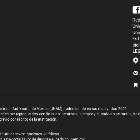
Rep
Uni
Uni
Est
sie
LEG
acional Autónoma de México (UNAM), todos los derechos reservados 2021.
den ser reproducidos con fines no lucrativos, siempre y cuando no se mutile, se cit
revio por escrito de la institución.
tituto de Investigaciones Jurídicas.
 este portal favor de dirigirse a:
padiij@unam.mx