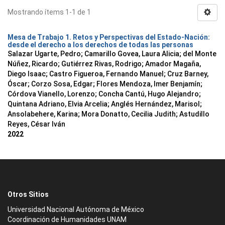
Mostrando ítems 1-1 de 1
Mesa de Trabajo 1. Retos y Perspectivas del Estado-Nación:
desde el derecho a los derechos de todas las personas
Salazar Ugarte, Pedro
;
Camarillo Govea, Laura Alicia
;
del Monte
Núñez, Ricardo
;
Gutiérrez Rivas, Rodrigo
;
Amador Magaña,
Diego Isaac
;
Castro Figueroa, Fernando Manuel
;
Cruz Barney,
Óscar
;
Corzo Sosa, Edgar
;
Flores Mendoza, Imer Benjamín
;
Córdova Vianello, Lorenzo
;
Concha Cantú, Hugo Alejandro
;
Quintana Adriano, Elvia Arcelia
;
Anglés Hernández, Marisol
;
Ansolabehere, Karina
;
Mora Donatto, Cecilia Judith
;
Astudillo
Reyes, César Iván
2022
Otros Sitios
Universidad Nacional Autónoma de México
Coordinación de Humanidades UNAM