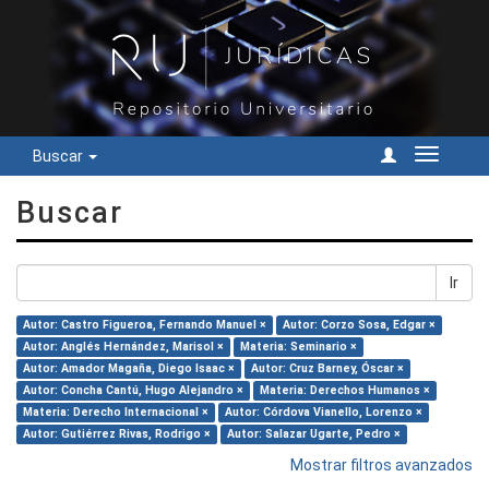
Buscar
Cambiar
navegac
Buscar
Ir
Autor: Castro Figueroa, Fernando Manuel ×
Autor: Corzo Sosa, Edgar ×
Autor: Anglés Hernández, Marisol ×
Materia: Seminario ×
Autor: Amador Magaña, Diego Isaac ×
Autor: Cruz Barney, Óscar ×
Autor: Concha Cantú, Hugo Alejandro ×
Materia: Derechos Humanos ×
Materia: Derecho Internacional ×
Autor: Córdova Vianello, Lorenzo ×
Autor: Gutiérrez Rivas, Rodrigo ×
Autor: Salazar Ugarte, Pedro ×
Mostrar filtros avanzados