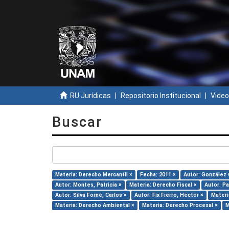
RU Jurídicas
Repositorio Institucional
Video
Buscar
Materia: Derecho Mercantil ×
Fecha: 2011 ×
Autor: González 
Autor: Montes, Patricia ×
Materia: Derecho Fiscal ×
Autor: P
Autor: Silva Forné, Carlos ×
Autor: Fix Fierro, Héctor ×
Materi
Materia: Derecho Ambiental ×
Materia: Derecho Procesal ×
M