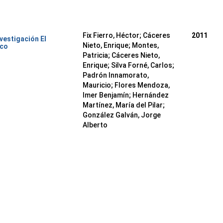
Fix Fierro, Héctor
;
Cáceres
2011
nvestigación El
Nieto, Enrique
;
Montes,
ico
Patricia
;
Cáceres Nieto,
Enrique
;
Silva Forné, Carlos
;
Padrón Innamorato,
Mauricio
;
Flores Mendoza,
Imer Benjamín
;
Hernández
Martínez, María del Pilar
;
González Galván, Jorge
Alberto