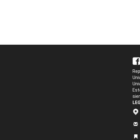
Rep
Uni
Uni
Est
sie
LEG