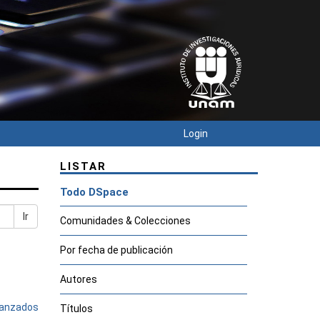
Login
LISTAR
Todo DSpace
Ir
Comunidades & Colecciones
Por fecha de publicación
Autores
avanzados
Títulos