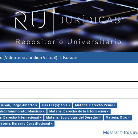
s (Videoteca Jurídica Virtual)
Buscar
Galván, Jorge Alberto ×
Has File(s): true ×
Materia: Derecho Penal ×
adrón Innamorato, Mauricio ×
Materia: Derecho de la Información ×
a: Derecho Internacional ×
Materia: Sociología del Derecho ×
Materia: Otro ×
ateria: Derecho Constitucional ×
Mostrar filtros 