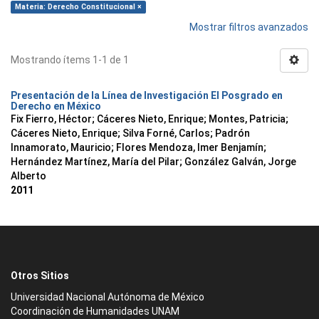
Materia: Derecho Constitucional ×
Mostrar filtros avanzados
Mostrando ítems 1-1 de 1
Presentación de la Línea de Investigación El Posgrado en
Derecho en México
Fix Fierro, Héctor
;
Cáceres Nieto, Enrique
;
Montes, Patricia
;
Cáceres Nieto, Enrique
;
Silva Forné, Carlos
;
Padrón
Innamorato, Mauricio
;
Flores Mendoza, Imer Benjamín
;
Hernández Martínez, María del Pilar
;
González Galván, Jorge
Alberto
2011
Otros Sitios
Universidad Nacional Autónoma de México
Coordinación de Humanidades UNAM