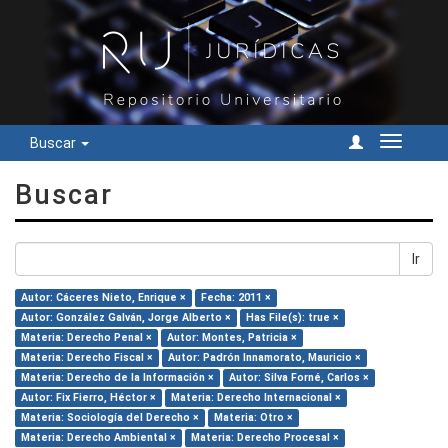
Buscar
Cambiar
navegac
Buscar
Ir
Autor: Cáceres Nieto, Enrique ×
Fecha: 2011 ×
Autor: González Galván, Jorge Alberto ×
Has File(s): true ×
Materia: Derecho Penal ×
Autor: Montes, Patricia ×
Materia: Derecho Fiscal ×
Autor: Padrón Innamorato, Mauricio ×
Materia: Derecho de la Información ×
Autor: Silva Forné, Carlos ×
Autor: Fix Fierro, Héctor ×
Materia: Derecho Internacional ×
Materia: Sociología del Derecho ×
Materia: Otro ×
Materia: Derecho Ambiental ×
Materia: Derecho Procesal ×