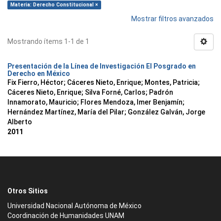
Materia: Derecho Constitucional ×
Mostrar filtros avanzados
Mostrando ítems 1-1 de 1
Presentación de la Línea de Investigación El Posgrado en
Derecho en México
Fix Fierro, Héctor
;
Cáceres Nieto, Enrique
;
Montes, Patricia
;
Cáceres Nieto, Enrique
;
Silva Forné, Carlos
;
Padrón
Innamorato, Mauricio
;
Flores Mendoza, Imer Benjamín
;
Hernández Martínez, María del Pilar
;
González Galván, Jorge
Alberto
2011
Otros Sitios
Universidad Nacional Autónoma de México
Coordinación de Humanidades UNAM