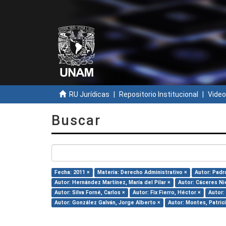
RU Jurídicas
Repositorio Institucional
Video
Buscar
Fecha: 2011 ×
Materia: Derecho Administrativo ×
Autor: Padr
Autor: Hernández Martínez, María del Pilar ×
Autor: Cáceres Ni
Autor: Silva Forné, Carlos ×
Autor: Fix Fierro, Héctor ×
Autor:
Autor: González Galván, Jorge Alberto ×
Autor: Montes, Patrici