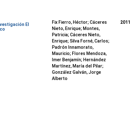
Fix Fierro, Héctor
;
Cáceres
2011
nvestigación El
Nieto, Enrique
;
Montes,
ico
Patricia
;
Cáceres Nieto,
Enrique
;
Silva Forné, Carlos
;
Padrón Innamorato,
Mauricio
;
Flores Mendoza,
Imer Benjamín
;
Hernández
Martínez, María del Pilar
;
González Galván, Jorge
Alberto