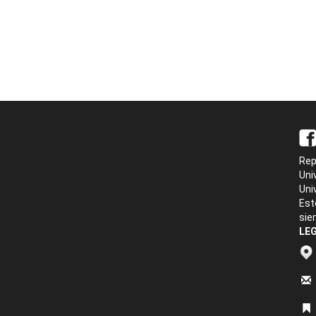
Rep
Uni
Uni
Est
sie
LEG