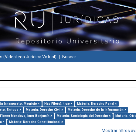
s (Videoteca Jurídica Virtual)
Buscar
ón Innamorato, Mauricio ×
Has File(s): true ×
Materia: Derecho Penal ×
eto, Enrique ×
Materia: Derecho Civil ×
Materia: Derecho de la Información ×
 Flores Mendoza, Imer Benjamín ×
Materia: Sociología del Derecho ×
Materia: Otr
a ×
Materia: Derecho Constitucional ×
Mostrar filtros 