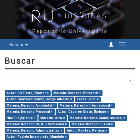
Buscar
Cambiar
navegac
Buscar
Ir
Autor: Fix Fierro, Héctor ×
Materia: Derecho Mercantil ×
Autor: González Galván, Jorge Alberto ×
Fecha: 2011 ×
Materia: Derecho Ambiental ×
Materia: Derecho Internacional ×
Materia: Derecho Procesal ×
Autor: Cáceres Nieto, Enrique ×
Has File(s): true ×
Materia: Otro ×
Materia: Derecho Constitucional ×
Materia: Derecho de la Información ×
Materia: Derecho Fiscal ×
Materia: Derecho Administrativo ×
Autor: Montes, Patricia ×
Autor: Padrón Innamorato, Mauricio ×