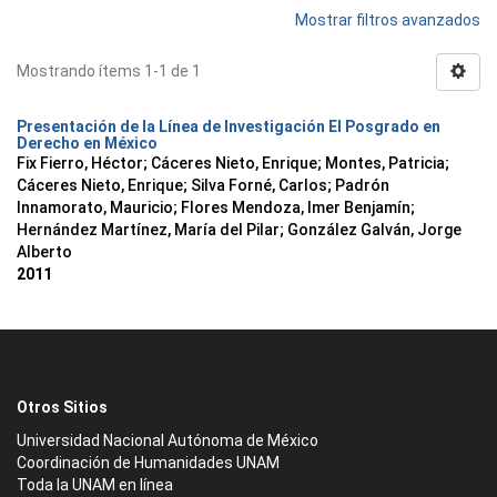
Mostrar filtros avanzados
Mostrando ítems 1-1 de 1
Presentación de la Línea de Investigación El Posgrado en
Derecho en México
Fix Fierro, Héctor
;
Cáceres Nieto, Enrique
;
Montes, Patricia
;
Cáceres Nieto, Enrique
;
Silva Forné, Carlos
;
Padrón
Innamorato, Mauricio
;
Flores Mendoza, Imer Benjamín
;
Hernández Martínez, María del Pilar
;
González Galván, Jorge
Alberto
2011
Otros Sitios
Universidad Nacional Autónoma de México
Coordinación de Humanidades UNAM
Toda la UNAM en línea