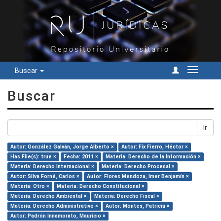
Buscar
Cambiar
navegac
Buscar
Ir
Autor: González Galván, Jorge Alberto ×
Autor: Fix Fierro, Héctor ×
Has File(s): true ×
Fecha: 2011 ×
Materia: Derecho de la Información ×
Materia: Derecho Internacional ×
Materia: Derecho Procesal ×
Autor: Silva Forné, Carlos ×
Autor: Flores Mendoza, Imer Benjamín ×
Materia: Otro ×
Materia: Derecho Constitucional ×
Materia: Derecho Ambiental ×
Materia: Derecho Fiscal ×
Materia: Derecho Administrativo ×
Autor: Montes, Patricia ×
Autor: Padrón Innamorato, Mauricio ×