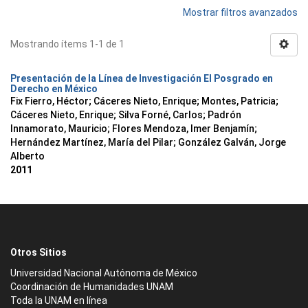
Mostrar filtros avanzados
Mostrando ítems 1-1 de 1
Presentación de la Línea de Investigación El Posgrado en
Derecho en México
Fix Fierro, Héctor
;
Cáceres Nieto, Enrique
;
Montes, Patricia
;
Cáceres Nieto, Enrique
;
Silva Forné, Carlos
;
Padrón
Innamorato, Mauricio
;
Flores Mendoza, Imer Benjamín
;
Hernández Martínez, María del Pilar
;
González Galván, Jorge
Alberto
2011
Otros Sitios
Universidad Nacional Autónoma de México
Coordinación de Humanidades UNAM
Toda la UNAM en línea