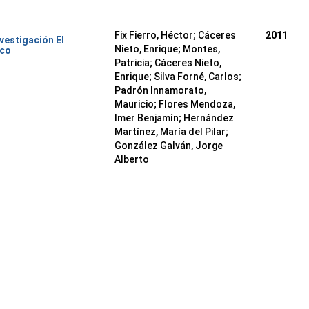
Fix Fierro, Héctor
;
Cáceres
2011
nvestigación El
Nieto, Enrique
;
Montes,
ico
Patricia
;
Cáceres Nieto,
Enrique
;
Silva Forné, Carlos
;
Padrón Innamorato,
Mauricio
;
Flores Mendoza,
Imer Benjamín
;
Hernández
Martínez, María del Pilar
;
González Galván, Jorge
Alberto