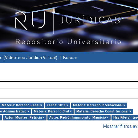
s (Videoteca Jurídica Virtual)
Buscar
Materia: Derecho Penal ×
Fecha: 2011 ×
Materia: Derecho Internacional ×
o Administrativo ×
Materia: Derecho Civil ×
Materia: Derecho Constitucional ×
Autor: Montes, Patricia ×
Autor: Padrón Innamorato, Mauricio ×
Has File(s): tru
Mostrar filtros 