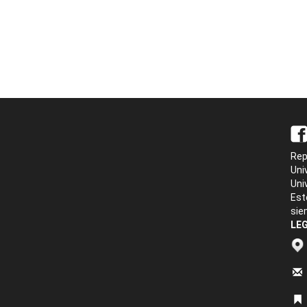
Rep
Uni
Uni
Est
sie
LEG