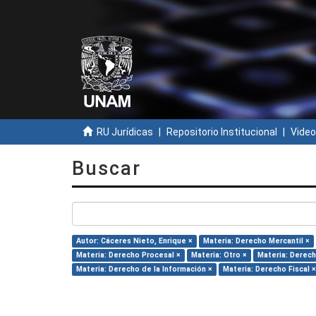
RU Jurídicas
Repositorio Institucional
Video
Buscar
Autor: Cáceres Nieto, Enrique ×
Materia: Derecho Mercantil ×
Materia: Derecho Procesal ×
Materia: Otro ×
Materia: Derech
Materia: Derecho de la Información ×
Materia: Derecho Fiscal ×