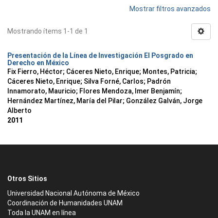
Mostrar filtros avanzados
Mostrando ítems 1-1 de 1
Presentación de la Línea de Investigación El Posgrado en
Derecho en México
Fix Fierro, Héctor
;
Cáceres Nieto, Enrique
;
Montes, Patricia
;
Cáceres Nieto, Enrique
;
Silva Forné, Carlos
;
Padrón
Innamorato, Mauricio
;
Flores Mendoza, Imer Benjamín
;
Hernández Martínez, María del Pilar
;
González Galván, Jorge
Alberto
2011
Otros Sitios
Universidad Nacional Autónoma de México
Coordinación de Humanidades UNAM
Toda la UNAM en línea