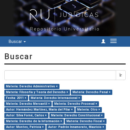
Buscar
Cambiar
navegac
Buscar
Ir
Materia: Derecho Administrativo ×
Materia: Filosofía y Teoría del Derecho ×
Materia: Derecho Penal ×
Fecha: 2011 ×
Materia: Derecho Internacional ×
Materia: Derecho Mercantil ×
Materia: Derecho Procesal ×
Autor: Hernández Martínez, María del Pilar ×
Materia: Otro ×
Autor: Silva Forné, Carlos ×
Materia: Derecho Constitucional ×
Materia: Derecho de la Información ×
Materia: Derecho Fiscal ×
Autor: Montes, Patricia ×
Autor: Padrón Innamorato, Mauricio ×