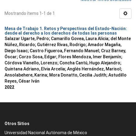
Mostrando ítems 1-1 de 1
Mesa de Trabajo 1. Retos y Perspectivas del Estado-Nación:
desde el derecho a los derechos de todas las personas
Salazar Ugarte, Pedro
;
Camarillo Govea, Laura Alicia
;
del Monte
Núñez, Ricardo
;
Gutiérrez Rivas, Rodrigo
;
Amador Magaña,
Diego Isaac
;
Castro Figueroa, Fernando Manuel
;
Cruz Barney,
Óscar
;
Corzo Sosa, Edgar
;
Flores Mendoza, Imer Benjamín
;
Córdova Vianello, Lorenzo
;
Concha Cantú, Hugo Alejandro
;
Quintana Adriano, Elvia Arcelia
;
Anglés Hernández, Marisol
;
Ansolabehere, Karina
;
Mora Donatto, Cecilia Judith
;
Astudillo
Reyes, César Iván
2022
Otros Sitios
Universidad Nacional Autónoma de México