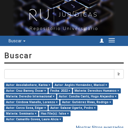
Buscar
Cambiar
navegac
Buscar
Ir
Autor: Ansolabehere, Karina ×
Autor: Anglés Hernández, Marisol ×
Autor: Cruz Barney, Óscar ×
Fecha: 2022 ×
Materia: Derechos Humanos ×
Materia: Derecho Internacional ×
Autor: Concha Cantú, Hugo Alejandro ×
Autor: Córdova Vianello, Lorenzo ×
Autor: Gutiérrez Rivas, Rodrigo ×
Autor: Corzo Sosa, Edgar ×
Autor: Salazar Ugarte, Pedro ×
Materia: Seminario ×
Has File(s): false ×
Autor: Camarillo Govea, Laura Alicia ×
Mostrar filtros avanzados