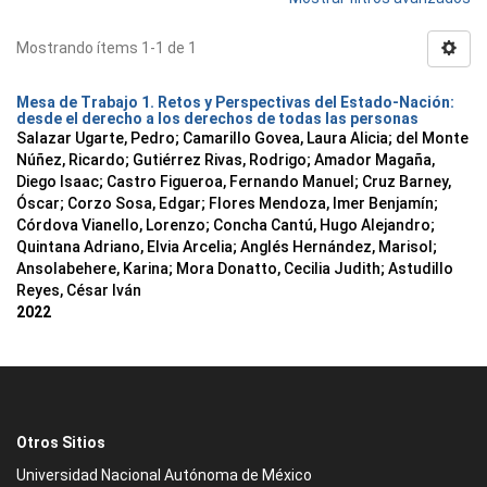
Mostrando ítems 1-1 de 1
Mesa de Trabajo 1. Retos y Perspectivas del Estado-Nación:
desde el derecho a los derechos de todas las personas
Salazar Ugarte, Pedro
;
Camarillo Govea, Laura Alicia
;
del Monte
Núñez, Ricardo
;
Gutiérrez Rivas, Rodrigo
;
Amador Magaña,
Diego Isaac
;
Castro Figueroa, Fernando Manuel
;
Cruz Barney,
Óscar
;
Corzo Sosa, Edgar
;
Flores Mendoza, Imer Benjamín
;
Córdova Vianello, Lorenzo
;
Concha Cantú, Hugo Alejandro
;
Quintana Adriano, Elvia Arcelia
;
Anglés Hernández, Marisol
;
Ansolabehere, Karina
;
Mora Donatto, Cecilia Judith
;
Astudillo
Reyes, César Iván
2022
Otros Sitios
Universidad Nacional Autónoma de México