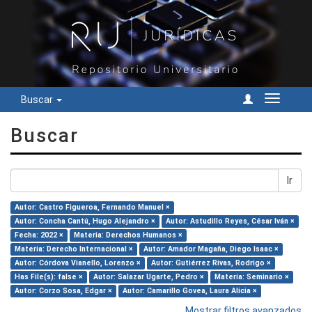
Buscar
Cambiar
navegac
Buscar
Ir
Autor: Castro Figueroa, Fernando Manuel ×
Autor: Concha Cantú, Hugo Alejandro ×
Autor: Astudillo Reyes, César Iván ×
Fecha: 2022 ×
Materia: Derechos Humanos ×
Materia: Derecho Internacional ×
Autor: Amador Magaña, Diego Isaac ×
Autor: Córdova Vianello, Lorenzo ×
Autor: Gutiérrez Rivas, Rodrigo ×
Has File(s): false ×
Autor: Salazar Ugarte, Pedro ×
Materia: Seminario ×
Autor: Corzo Sosa, Edgar ×
Autor: Camarillo Govea, Laura Alicia ×
Mostrar filtros avanzados