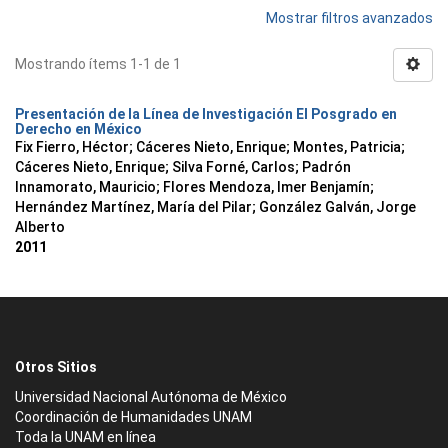
Mostrar filtros avanzados
Mostrando ítems 1-1 de 1
Presentación de la Línea de Investigación El Posgrado en
Derecho en México
Fix Fierro, Héctor
;
Cáceres Nieto, Enrique
;
Montes, Patricia
;
Cáceres Nieto, Enrique
;
Silva Forné, Carlos
;
Padrón
Innamorato, Mauricio
;
Flores Mendoza, Imer Benjamín
;
Hernández Martínez, María del Pilar
;
González Galván, Jorge
Alberto
2011
Otros Sitios
Universidad Nacional Autónoma de México
Coordinación de Humanidades UNAM
Toda la UNAM en línea