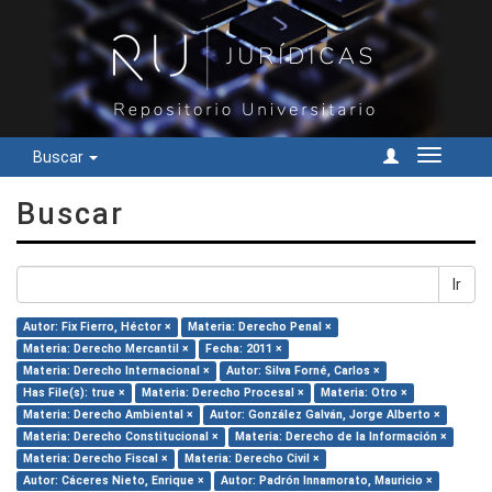
Buscar
Cambiar
navegac
Buscar
Ir
Autor: Fix Fierro, Héctor ×
Materia: Derecho Penal ×
Materia: Derecho Mercantil ×
Fecha: 2011 ×
Materia: Derecho Internacional ×
Autor: Silva Forné, Carlos ×
Has File(s): true ×
Materia: Derecho Procesal ×
Materia: Otro ×
Materia: Derecho Ambiental ×
Autor: González Galván, Jorge Alberto ×
Materia: Derecho Constitucional ×
Materia: Derecho de la Información ×
Materia: Derecho Fiscal ×
Materia: Derecho Civil ×
Autor: Cáceres Nieto, Enrique ×
Autor: Padrón Innamorato, Mauricio ×