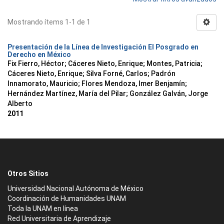
Mostrando ítems 1-1 de 1
Presentación de la Línea de Investigación El Posgrado en
Derecho en México
Fix Fierro, Héctor
;
Cáceres Nieto, Enrique
;
Montes, Patricia
;
Cáceres Nieto, Enrique
;
Silva Forné, Carlos
;
Padrón
Innamorato, Mauricio
;
Flores Mendoza, Imer Benjamín
;
Hernández Martínez, María del Pilar
;
González Galván, Jorge
Alberto
2011
Otros Sitios
Universidad Nacional Autónoma de México
Coordinación de Humanidades UNAM
Toda la UNAM en línea
Red Universitaria de Aprendizaje