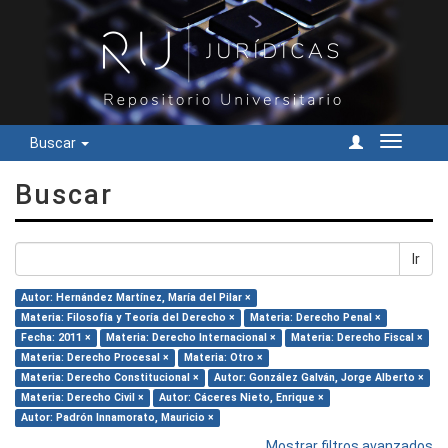
Buscar
Cambiar
navegac
Buscar
Ir
Autor: Hernández Martínez, María del Pilar ×
Materia: Filosofía y Teoría del Derecho ×
Materia: Derecho Penal ×
Fecha: 2011 ×
Materia: Derecho Internacional ×
Materia: Derecho Fiscal ×
Materia: Derecho Procesal ×
Materia: Otro ×
Materia: Derecho Constitucional ×
Autor: González Galván, Jorge Alberto ×
Materia: Derecho Civil ×
Autor: Cáceres Nieto, Enrique ×
Autor: Padrón Innamorato, Mauricio ×
Mostrar filtros avanzados