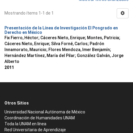
Mostrando ítems 1-1 de 1
Presentación de la Línea de Investigación El Posgrado en
Derecho en México
Fix Fierro, Héctor
;
Cáceres Nieto, Enrique
;
Montes, Patricia
;
Cáceres Nieto, Enrique
;
Silva Forné, Carlos
;
Padrón
Innamorato, Mauricio
;
Flores Mendoza, Imer Benjamín
;
Hernández Martínez, María del Pilar
;
González Galván, Jorge
Alberto
2011
Otros Sitios
Universidad Nacional Autónoma de México
Coordinación de Humanidades UNAM
Toda la UNAM en línea
Red Universitaria de Aprendizaje