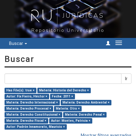
Buscar
Cambiar
navegac
Buscar
Ir
Has File(s): true ×
Materia: Historia del Derecho ×
Autor: Fix Fierro, Héctor ×
Fecha: 2011 ×
Materia: Derecho Internacional ×
Materia: Derecho Ambiental ×
Materia: Derecho Procesal ×
Materia: Otro ×
Materia: Derecho Constitucional ×
Materia: Derecho Penal ×
Materia: Derecho Fiscal ×
Autor: Montes, Patricia ×
Autor: Padrón Innamorato, Mauricio ×
Mostrar filtros avanzados