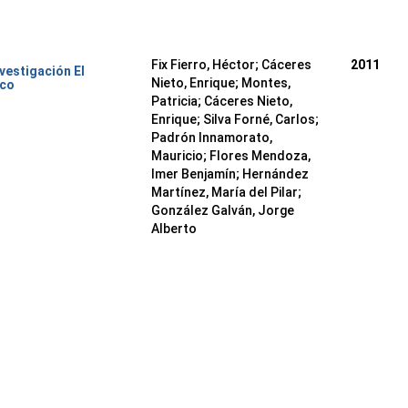
Fix Fierro, Héctor
;
Cáceres
2011
nvestigación El
Nieto, Enrique
;
Montes,
ico
Patricia
;
Cáceres Nieto,
Enrique
;
Silva Forné, Carlos
;
Padrón Innamorato,
Mauricio
;
Flores Mendoza,
Imer Benjamín
;
Hernández
Martínez, María del Pilar
;
González Galván, Jorge
Alberto