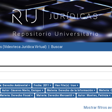
s (Videoteca Jurídica Virtual)
Buscar
a: Derecho Ambiental ×
Fecha: 2011 ×
Has File(s): true ×
Autor: Cáceres Nieto, Enrique ×
Materia: Derecho de la Información ×
Materia: 
Materia: Derecho Fiscal ×
Materia: Derecho Mercantil ×
Autor: Montes, Patricia ×
Mostrar filtros 