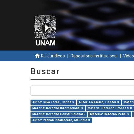
RU Jurídicas
Repositorio Institucional
Video
Buscar
Autor: Silva Forné, Carlos ×
Autor: Fix Fierro, Héctor ×
Materi
Materia: Derecho Internacional ×
Materia: Derecho Procesal ×
Materia: Derecho Constitucional ×
Materia: Derecho Penal ×
Autor: Padrón Innamorato, Mauricio ×