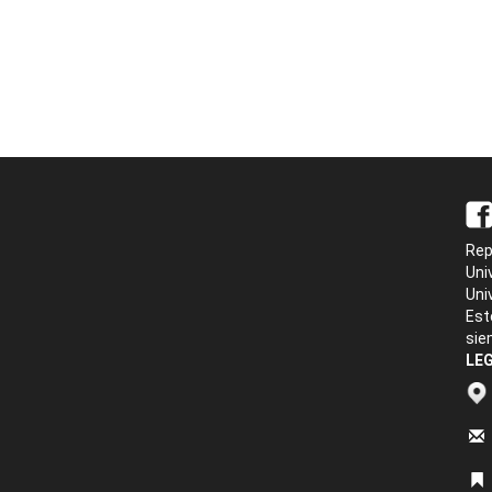
Rep
Uni
Uni
Est
sie
LEG