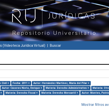
s (Videoteca Jurídica Virtual)
Buscar
 Civil ×
Fecha: 2011 ×
Autor: Hernández Martínez, María del Pilar ×
Autor: Cáceres Nieto, Enrique ×
Materia: Derecho Administrativo ×
Materia: Otr
 ×
Materia: Derecho Fiscal ×
Materia: Derecho Mercantil ×
Autor: Montes, Patric
Mostrar filtros 