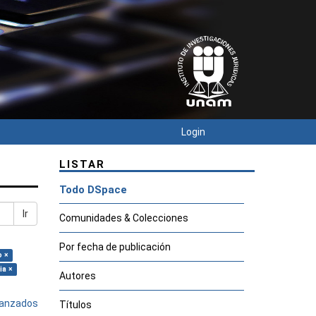
Login
LISTAR
Todo DSpace
Ir
Comunidades & Colecciones
Por fecha de publicación
o ×
ia ×
Autores
avanzados
Títulos