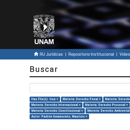
RU Jurídicas
Repositorio Institucional
Video
Buscar
Has File(s): true ×
Materia: Derecho Penal ×
Materia: Derecho
Materia: Derecho Internacional ×
Materia: Derecho Procesal ×
Materia: Derecho Constitucional ×
Materia: Derecho Ambiental
Autor: Padrón Innamorato, Mauricio ×