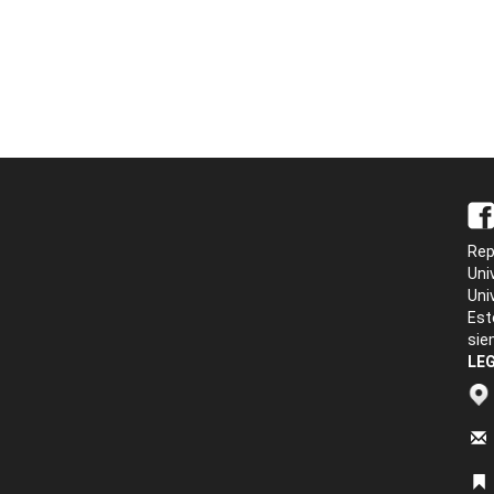
Rep
Uni
Uni
Est
sie
LEG