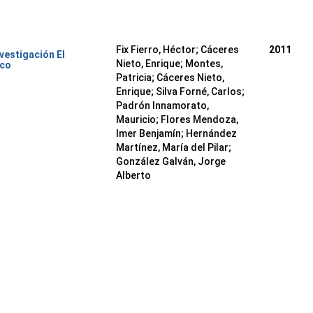
Fix Fierro, Héctor
;
Cáceres
2011
nvestigación El
Nieto, Enrique
;
Montes,
ico
Patricia
;
Cáceres Nieto,
Enrique
;
Silva Forné, Carlos
;
Padrón Innamorato,
Mauricio
;
Flores Mendoza,
Imer Benjamín
;
Hernández
Martínez, María del Pilar
;
González Galván, Jorge
Alberto