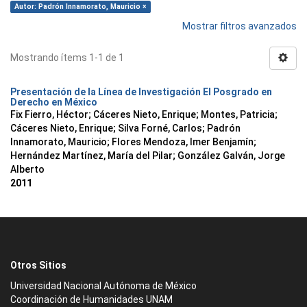
Autor: Padrón Innamorato, Mauricio ×
Mostrar filtros avanzados
Mostrando ítems 1-1 de 1
Presentación de la Línea de Investigación El Posgrado en
Derecho en México
Fix Fierro, Héctor
;
Cáceres Nieto, Enrique
;
Montes, Patricia
;
Cáceres Nieto, Enrique
;
Silva Forné, Carlos
;
Padrón
Innamorato, Mauricio
;
Flores Mendoza, Imer Benjamín
;
Hernández Martínez, María del Pilar
;
González Galván, Jorge
Alberto
2011
Otros Sitios
Universidad Nacional Autónoma de México
Coordinación de Humanidades UNAM