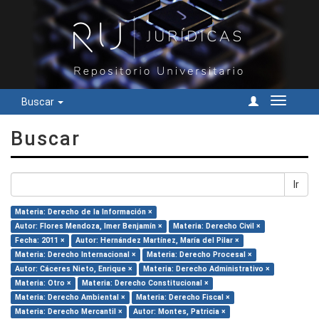
Buscar
Cambiar
navegac
Buscar
Ir
Materia: Derecho de la Información ×
Autor: Flores Mendoza, Imer Benjamín ×
Materia: Derecho Civil ×
Fecha: 2011 ×
Autor: Hernández Martínez, María del Pilar ×
Materia: Derecho Internacional ×
Materia: Derecho Procesal ×
Autor: Cáceres Nieto, Enrique ×
Materia: Derecho Administrativo ×
Materia: Otro ×
Materia: Derecho Constitucional ×
Materia: Derecho Ambiental ×
Materia: Derecho Fiscal ×
Materia: Derecho Mercantil ×
Autor: Montes, Patricia ×