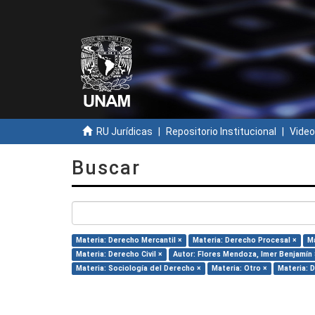
RU Jurídicas
Repositorio Institucional
Video
Buscar
Materia: Derecho Mercantil ×
Materia: Derecho Procesal ×
Ma
Materia: Derecho Civil ×
Autor: Flores Mendoza, Imer Benjamín 
Materia: Sociología del Derecho ×
Materia: Otro ×
Materia: 