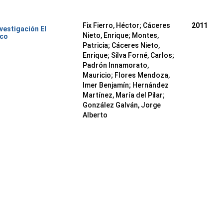
Fix Fierro, Héctor
;
Cáceres
2011
nvestigación El
Nieto, Enrique
;
Montes,
ico
Patricia
;
Cáceres Nieto,
Enrique
;
Silva Forné, Carlos
;
Padrón Innamorato,
Mauricio
;
Flores Mendoza,
Imer Benjamín
;
Hernández
Martínez, María del Pilar
;
González Galván, Jorge
Alberto