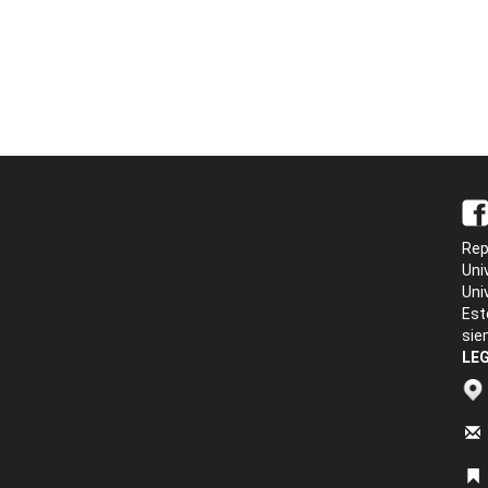
Rep
Uni
Uni
Est
sie
LEG