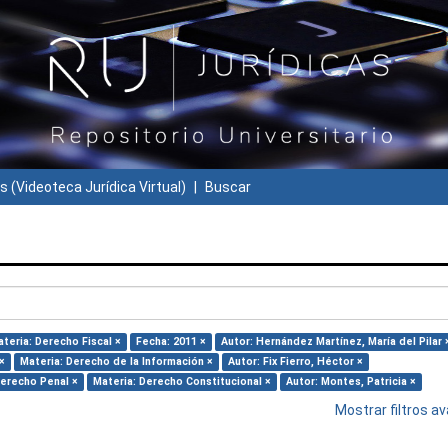
s (Videoteca Jurídica Virtual)
Buscar
teria: Derecho Fiscal ×
Fecha: 2011 ×
Autor: Hernández Martínez, María del Pilar 
×
Materia: Derecho de la Información ×
Autor: Fix Fierro, Héctor ×
Derecho Penal ×
Materia: Derecho Constitucional ×
Autor: Montes, Patricia ×
Mostrar filtros 