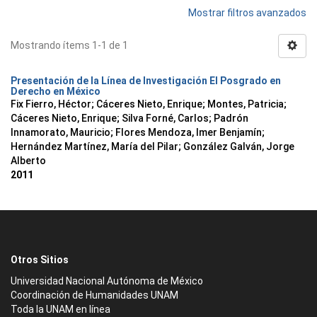
Mostrar filtros avanzados
Mostrando ítems 1-1 de 1
Presentación de la Línea de Investigación El Posgrado en
Derecho en México
Fix Fierro, Héctor
;
Cáceres Nieto, Enrique
;
Montes, Patricia
;
Cáceres Nieto, Enrique
;
Silva Forné, Carlos
;
Padrón
Innamorato, Mauricio
;
Flores Mendoza, Imer Benjamín
;
Hernández Martínez, María del Pilar
;
González Galván, Jorge
Alberto
2011
Otros Sitios
Universidad Nacional Autónoma de México
Coordinación de Humanidades UNAM
Toda la UNAM en línea