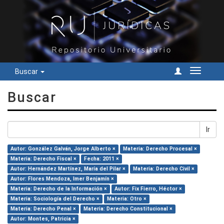
Buscar
Cambiar
navegac
Buscar
Ir
Autor: González Galván, Jorge Alberto ×
Materia: Derecho Procesal ×
Materia: Derecho Fiscal ×
Fecha: 2011 ×
Autor: Hernández Martínez, María del Pilar ×
Materia: Derecho Civil ×
Autor: Flores Mendoza, Imer Benjamín ×
Materia: Derecho de la Información ×
Autor: Fix Fierro, Héctor ×
Materia: Sociología del Derecho ×
Materia: Otro ×
Materia: Derecho Penal ×
Materia: Derecho Constitucional ×
Autor: Montes, Patricia ×