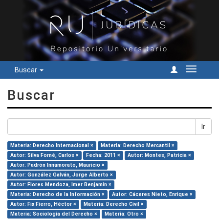
Buscar
Cambiar
navegac
Buscar
Ir
Materia: Derecho Internacional ×
Materia: Derecho Mercantil ×
Autor: Silva Forné, Carlos ×
Fecha: 2011 ×
Autor: Montes, Patricia ×
Autor: Padrón Innamorato, Mauricio ×
Autor: González Galván, Jorge Alberto ×
Autor: Flores Mendoza, Imer Benjamín ×
Materia: Derecho de la Información ×
Autor: Cáceres Nieto, Enrique ×
Autor: Fix Fierro, Héctor ×
Materia: Derecho Civil ×
Materia: Sociología del Derecho ×
Materia: Otro ×