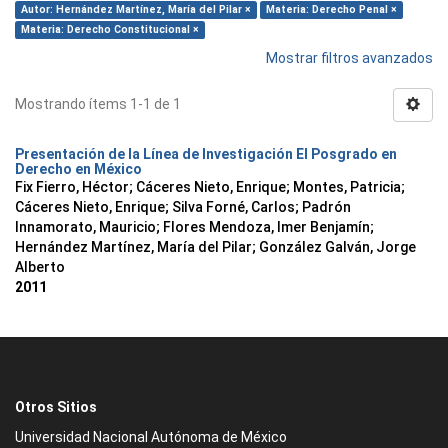
Autor: Hernández Martínez, María del Pilar ×
Materia: Derecho Penal ×
Materia: Derecho Constitucional ×
Mostrar filtros avanzados
Mostrando ítems 1-1 de 1
Presentación de la Línea de Investigación El Posgrado en
Derecho en México
Fix Fierro, Héctor
;
Cáceres Nieto, Enrique
;
Montes, Patricia
;
Cáceres Nieto, Enrique
;
Silva Forné, Carlos
;
Padrón
Innamorato, Mauricio
;
Flores Mendoza, Imer Benjamín
;
Hernández Martínez, María del Pilar
;
González Galván, Jorge
Alberto
2011
Otros Sitios
Universidad Nacional Autónoma de México