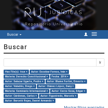
Buscar
Cambiar
navegac
Buscar
Ir
Has File(s): true ×
Autor: Escobar Fornos, Iván ×
Materia: Derecho Constitucional ×
Fecha: 2014 ×
Autor: Salazar Ugarte, Pedro ×
Autor: Blume Fortini, Ernesto ×
Autor: Valadés, Diego ×
Autor: Chávez López, Dany ×
Materia: Seminario Internacional ×
Autor: Corzo Sosa, Edgar ×
Autor: Cárdenas, Carlos ×
Autor: Figueiredo, Marcelo ×
Autor: Barceló Rojas, Daniel Armando ×
Mostrar filtros avanzados