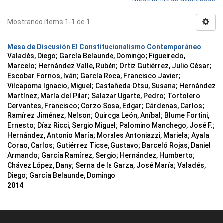
Mostrando ítems 1-1 de 1
Mesa de Discusión El Constitucionalismo Contemporáneo
Valadés, Diego
;
García Belaunde, Domingo
;
Figueiredo,
Marcelo
;
Hernández Valle, Rubén
;
Ortiz Gutiérrez, Julio César
;
Escobar Fornos, Iván
;
García Roca, Francisco Javier
;
Vilcapoma Ignacio, Miguel
;
Castañeda Otsu, Susana
;
Hernández
Martínez, María del Pilar
;
Salazar Ugarte, Pedro
;
Tortolero
Cervantes, Francisco
;
Corzo Sosa, Edgar
;
Cárdenas, Carlos
;
Ramírez Jiménez, Nelson
;
Quiroga León, Aníbal
;
Blume Fortini,
Ernesto
;
Díaz Ricci, Sergio Miguel
;
Palomino Manchego, José F.
;
Hernández, Antonio María
;
Morales Antoniazzi, Mariela
;
Ayala
Corao, Carlos
;
Gutiérrez Ticse, Gustavo
;
Barceló Rojas, Daniel
Armando
;
García Ramírez, Sergio
;
Hernández, Humberto
;
Chávez López, Dany
;
Serna de la Garza, José María
;
Valadés,
Diego
;
García Belaunde, Domingo
2014