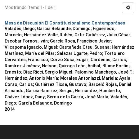
Mostrando ítems 1-1 de 1
Mesa de Discusión El Constitucionalismo Contemporáneo
Valadés, Diego
;
García Belaunde, Domingo
;
Figueiredo,
Marcelo
;
Hernández Valle, Rubén
;
Ortiz Gutiérrez, Julio César
;
Escobar Fornos, Iván
;
García Roca, Francisco Javier
;
Vilcapoma Ignacio, Miguel
;
Castañeda Otsu, Susana
;
Hernández
Martínez, María del Pilar
;
Salazar Ugarte, Pedro
;
Tortolero
Cervantes, Francisco
;
Corzo Sosa, Edgar
;
Cárdenas, Carlos
;
Ramírez Jiménez, Nelson
;
Quiroga León, Aníbal
;
Blume Fortini,
Ernesto
;
Díaz Ricci, Sergio Miguel
;
Palomino Manchego, José F.
;
Hernández, Antonio María
;
Morales Antoniazzi, Mariela
;
Ayala
Corao, Carlos
;
Gutiérrez Ticse, Gustavo
;
Barceló Rojas, Daniel
Armando
;
García Ramírez, Sergio
;
Hernández, Humberto
;
Chávez López, Dany
;
Serna de la Garza, José María
;
Valadés,
Diego
;
García Belaunde, Domingo
2014