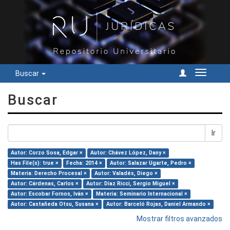
Buscar
Cambiar
navegac
Buscar
Ir
Autor: Corzo Sosa, Edgar ×
Autor: Chávez López, Dany ×
Has File(s): true ×
Fecha: 2014 ×
Autor: Salazar Ugarte, Pedro ×
Materia: Derecho Procesal ×
Autor: Valadés, Diego ×
Autor: Cárdenas, Carlos ×
Autor: Díaz Ricci, Sergio Miguel ×
Autor: Escobar Fornos, Iván ×
Materia: Seminario Internacional ×
Autor: Castañeda Otsu, Susana ×
Autor: Barceló Rojas, Daniel Armando ×
Mostrar filtros avanzados