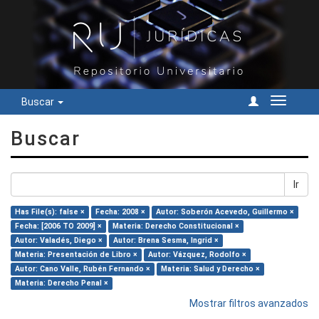
Buscar
Cambiar
navegac
Buscar
Ir
Has File(s): false ×
Fecha: 2008 ×
Autor: Soberón Acevedo, Guillermo ×
Fecha: [2006 TO 2009] ×
Materia: Derecho Constitucional ×
Autor: Valadés, Diego ×
Autor: Brena Sesma, Ingrid ×
Materia: Presentación de Libro ×
Autor: Vázquez, Rodolfo ×
Autor: Cano Valle, Rubén Fernando ×
Materia: Salud y Derecho ×
Materia: Derecho Penal ×
Mostrar filtros avanzados