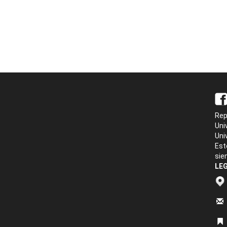
Rep
Uni
Uni
Est
sie
LEG