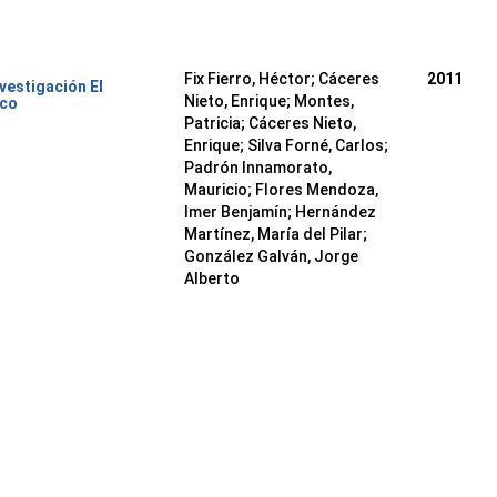
Fix Fierro, Héctor
;
Cáceres
2011
nvestigación El
Nieto, Enrique
;
Montes,
ico
Patricia
;
Cáceres Nieto,
Enrique
;
Silva Forné, Carlos
;
Padrón Innamorato,
Mauricio
;
Flores Mendoza,
Imer Benjamín
;
Hernández
Martínez, María del Pilar
;
González Galván, Jorge
Alberto