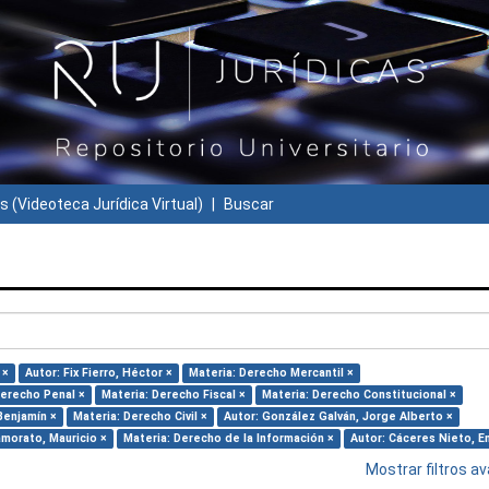
s (Videoteca Jurídica Virtual)
Buscar
 ×
Autor: Fix Fierro, Héctor ×
Materia: Derecho Mercantil ×
Derecho Penal ×
Materia: Derecho Fiscal ×
Materia: Derecho Constitucional ×
Benjamín ×
Materia: Derecho Civil ×
Autor: González Galván, Jorge Alberto ×
amorato, Mauricio ×
Materia: Derecho de la Información ×
Autor: Cáceres Nieto, E
Mostrar filtros 