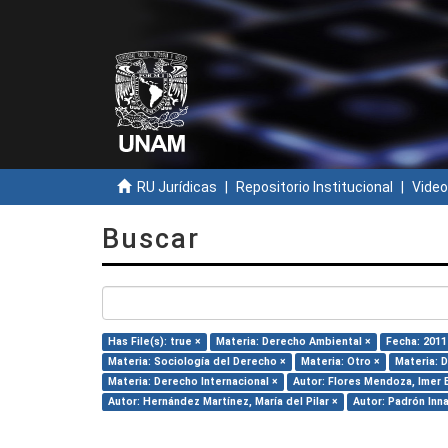
RU Jurídicas
Repositorio Institucional
Video
Buscar
Has File(s): true ×
Materia: Derecho Ambiental ×
Fecha: 2011
Materia: Sociología del Derecho ×
Materia: Otro ×
Materia: 
Materia: Derecho Internacional ×
Autor: Flores Mendoza, Imer 
Autor: Hernández Martínez, María del Pilar ×
Autor: Padrón Inn