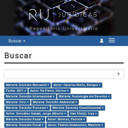
Buscar
Cambiar
navegac
Buscar
Ir
Materia: Derecho Mercantil ×
Autor: Cáceres Nieto, Enrique ×
Fecha: 2011 ×
Autor: Fix Fierro, Héctor ×
Materia: Derecho Internacional ×
Materia: Sociología del Derecho ×
Materia: Otro ×
Materia: Derecho Ambiental ×
Materia: Derecho Procesal ×
Materia: Derecho Constitucional ×
Autor: González Galván, Jorge Alberto ×
Has File(s): true ×
Materia: Derecho Penal ×
Autor: Montes, Patricia ×
Materia: Derecho Fiscal ×
Autor: Padrón Innamorato, Mauricio ×