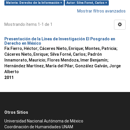
Materia: Derecho de la Información ×
Autor: Silva Forné, Carlos ×
Mostrar filtros avanzados
Mostrando ítems 1-1 de 1
Presentación de la Línea de Investigación El Posgrado en
Derecho en México
Fix Fierro, Héctor
;
Cáceres Nieto, Enrique
;
Montes, Patricia
;
Cáceres Nieto, Enrique
;
Silva Forné, Carlos
;
Padrón
Innamorato, Mauricio
;
Flores Mendoza, Imer Benjamín
;
Hernández Martínez, María del Pilar
;
González Galván, Jorge
Alberto
2011
Otros Sitios
Universidad Nacional Autónoma de México
Coordinación de Humanidades UNAM