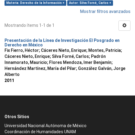
Materia: Derecho de la Información ×
Autor: Silva Forné, Carlos ×
Mostrar filtros avanzados
Mostrando ítems 1-1 de 1
Presentación de la Línea de Investigación El Posgrado en
Derecho en México
Fix Fierro, Héctor
;
Cáceres Nieto, Enrique
;
Montes, Patricia
;
Cáceres Nieto, Enrique
;
Silva Forné, Carlos
;
Padrón
Innamorato, Mauricio
;
Flores Mendoza, Imer Benjamín
;
Hernández Martínez, María del Pilar
;
González Galván, Jorge
Alberto
2011
Otros Sitios
Universidad Nacional Autónoma de México
Coordinación de Humanidades UNAM