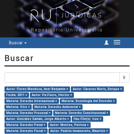
Buscar
Cambiar
navegac
Buscar
Ir
Autor: Flores Mendoza, Imer Benjamín ×
Autor: Cáceres Nieto, Enrique ×
Fecha: 2011 ×
Autor: Fix Fierro, Héctor ×
Materia: Derecho Internacional ×
Materia: Sociología del Derecho ×
Materia: Otro ×
Materia: Derecho Ambiental ×
Materia: Derecho Procesal ×
Materia: Derecho Constitucional ×
Autor: González Galván, Jorge Alberto ×
Has File(s): true ×
Materia: Derecho Penal ×
Autor: Montes, Patricia ×
Materia: Derecho Fiscal ×
Autor: Padrón Innamorato, Mauricio ×