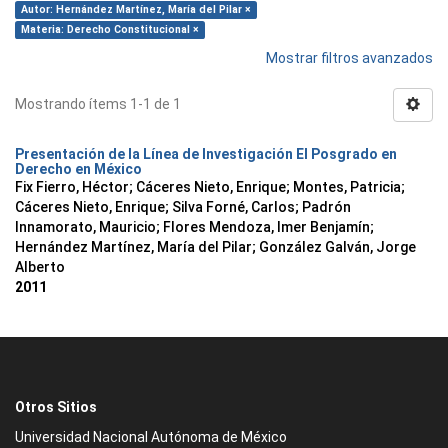
Autor: Hernández Martínez, María del Pilar ×
Materia: Derecho Constitucional ×
Mostrar filtros avanzados
Mostrando ítems 1-1 de 1
Presentación de la Línea de Investigación El Posgrado en
Derecho en México
Fix Fierro, Héctor
;
Cáceres Nieto, Enrique
;
Montes, Patricia
;
Cáceres Nieto, Enrique
;
Silva Forné, Carlos
;
Padrón
Innamorato, Mauricio
;
Flores Mendoza, Imer Benjamín
;
Hernández Martínez, María del Pilar
;
González Galván, Jorge
Alberto
2011
Otros Sitios
Universidad Nacional Autónoma de México