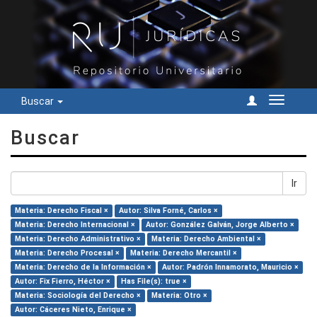
Buscar
Cambiar
navegac
Buscar
Ir
Materia: Derecho Fiscal ×
Autor: Silva Forné, Carlos ×
Materia: Derecho Internacional ×
Autor: González Galván, Jorge Alberto ×
Materia: Derecho Administrativo ×
Materia: Derecho Ambiental ×
Materia: Derecho Procesal ×
Materia: Derecho Mercantil ×
Materia: Derecho de la Información ×
Autor: Padrón Innamorato, Mauricio ×
Autor: Fix Fierro, Héctor ×
Has File(s): true ×
Materia: Sociología del Derecho ×
Materia: Otro ×
Autor: Cáceres Nieto, Enrique ×