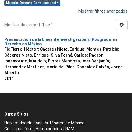
Materia: Derecho Constitucional ×
Mostrar filtros avanzados
Mostrando ítems 1-1 de 1
Presentación de la Línea de Investigación El Posgrado en
Derecho en México
Fix Fierro, Héctor
;
Cáceres Nieto, Enrique
;
Montes, Patricia
;
Cáceres Nieto, Enrique
;
Silva Forné, Carlos
;
Padrón
Innamorato, Mauricio
;
Flores Mendoza, Imer Benjamín
;
Hernández Martínez, María del Pilar
;
González Galván, Jorge
Alberto
2011
Otros Sitios
Universidad Nacional Autónoma de México
Coordinación de Humanidades UNAM