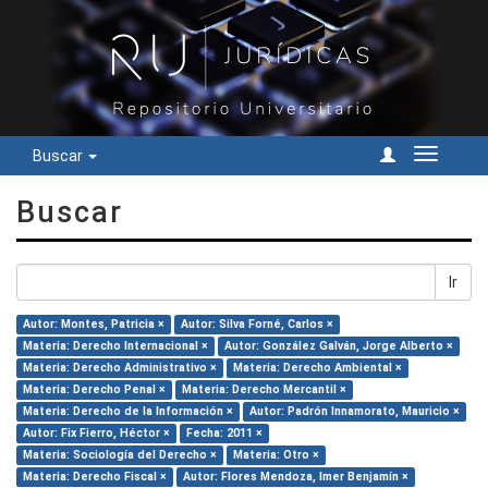
Buscar
Cambiar
navegac
Buscar
Ir
Autor: Montes, Patricia ×
Autor: Silva Forné, Carlos ×
Materia: Derecho Internacional ×
Autor: González Galván, Jorge Alberto ×
Materia: Derecho Administrativo ×
Materia: Derecho Ambiental ×
Materia: Derecho Penal ×
Materia: Derecho Mercantil ×
Materia: Derecho de la Información ×
Autor: Padrón Innamorato, Mauricio ×
Autor: Fix Fierro, Héctor ×
Fecha: 2011 ×
Materia: Sociología del Derecho ×
Materia: Otro ×
Materia: Derecho Fiscal ×
Autor: Flores Mendoza, Imer Benjamín ×