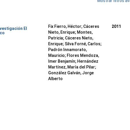
Mostrar filtros 
Fix Fierro, Héctor
;
Cáceres
2011
nvestigación El
Nieto, Enrique
;
Montes,
ico
Patricia
;
Cáceres Nieto,
Enrique
;
Silva Forné, Carlos
;
Padrón Innamorato,
Mauricio
;
Flores Mendoza,
Imer Benjamín
;
Hernández
Martínez, María del Pilar
;
González Galván, Jorge
Alberto