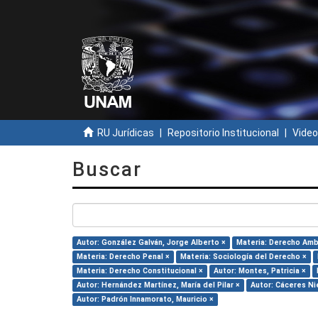
RU Jurídicas
Repositorio Institucional
Video
Buscar
Autor: González Galván, Jorge Alberto ×
Materia: Derecho Amb
Materia: Derecho Penal ×
Materia: Sociología del Derecho ×
Materia: Derecho Constitucional ×
Autor: Montes, Patricia ×
Autor: Hernández Martínez, María del Pilar ×
Autor: Cáceres Ni
Autor: Padrón Innamorato, Mauricio ×