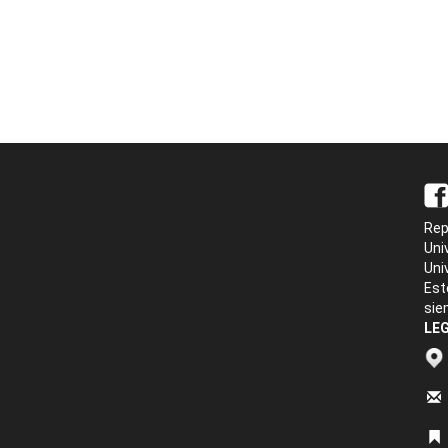
Rep
Uni
Uni
Est
sie
LEG