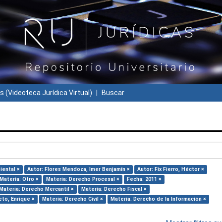
s (Videoteca Jurídica Virtual)
Buscar
iental ×
Autor: Flores Mendoza, Imer Benjamín ×
Autor: Fix Fierro, Héctor ×
Materia: Otro ×
Materia: Derecho Procesal ×
Fecha: 2011 ×
Materia: Derecho Mercantil ×
Materia: Derecho Fiscal ×
eto, Enrique ×
Materia: Derecho Civil ×
Materia: Derecho de la Información ×