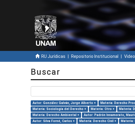
RU Jurídicas
Repositorio Institucional
Video
Buscar
Autor: González Galván, Jorge Alberto ×
Materia: Derecho Pro
Materia: Sociología del Derecho ×
Materia: Otro ×
Materia: D
Materia: Derecho Ambiental ×
Autor: Padrón Innamorato, Mauri
Autor: Silva Forné, Carlos ×
Materia: Derecho Civil ×
Materia: