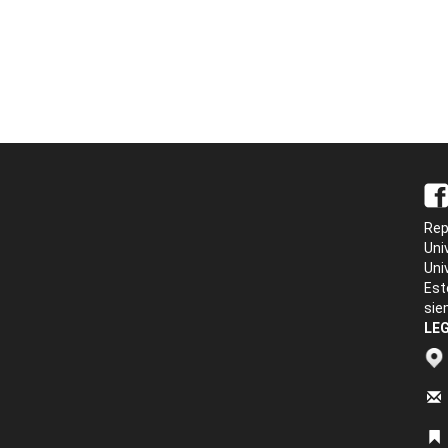
Rep
Uni
Uni
Est
sie
LEG