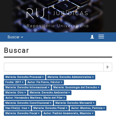
Buscar
Cambiar
navegac
Buscar
Ir
Materia: Derecho Procesal ×
Materia: Derecho Administrativo ×
Fecha: 2011 ×
Autor: Fix Fierro, Héctor ×
Materia: Derecho Internacional ×
Materia: Sociología del Derecho ×
Materia: Otro ×
Materia: Derecho Ambiental ×
Autor: Hernández Martínez, María del Pilar ×
Materia: Derecho Constitucional ×
Materia: Derecho Mercantil ×
Has File(s): true ×
Materia: Derecho Penal ×
Autor: Montes, Patricia ×
Materia: Derecho Fiscal ×
Autor: Padrón Innamorato, Mauricio ×