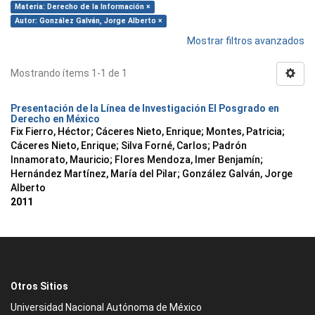
Materia: Derecho de la Información ×
Autor: González Galván, Jorge Alberto ×
Mostrar filtros avanzados
Mostrando ítems 1-1 de 1
Presentación de la Línea de Investigación El Posgrado en
Derecho en México
Fix Fierro, Héctor
;
Cáceres Nieto, Enrique
;
Montes, Patricia
;
Cáceres Nieto, Enrique
;
Silva Forné, Carlos
;
Padrón
Innamorato, Mauricio
;
Flores Mendoza, Imer Benjamín
;
Hernández Martínez, María del Pilar
;
González Galván, Jorge
Alberto
2011
Otros Sitios
Universidad Nacional Autónoma de México