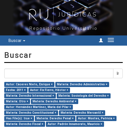
Buscar
Cambiar
navegac
Buscar
Ir
Autor: Cáceres Nieto, Enrique ×
Materia: Derecho Administrativo ×
Fecha: 2011 ×
Autor: Fix Fierro, Héctor ×
Materia: Derecho Internacional ×
Materia: Sociología del Derecho ×
Materia: Otro ×
Materia: Derecho Ambiental ×
Autor: Hernández Martínez, María del Pilar ×
Materia: Derecho Constitucional ×
Materia: Derecho Mercantil ×
Has File(s): true ×
Materia: Derecho Penal ×
Autor: Montes, Patricia ×
Materia: Derecho Fiscal ×
Autor: Padrón Innamorato, Mauricio ×