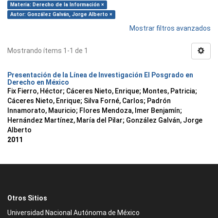
Materia: Derecho de la Información ×
Autor: González Galván, Jorge Alberto ×
Mostrar filtros avanzados
Mostrando ítems 1-1 de 1
Presentación de la Línea de Investigación El Posgrado en
Derecho en México
Fix Fierro, Héctor
;
Cáceres Nieto, Enrique
;
Montes, Patricia
;
Cáceres Nieto, Enrique
;
Silva Forné, Carlos
;
Padrón
Innamorato, Mauricio
;
Flores Mendoza, Imer Benjamín
;
Hernández Martínez, María del Pilar
;
González Galván, Jorge
Alberto
2011
Otros Sitios
Universidad Nacional Autónoma de México