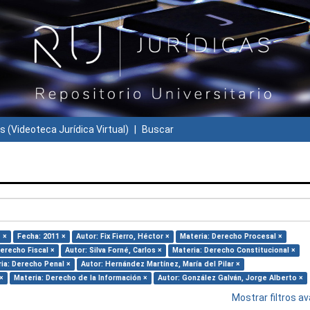
s (Videoteca Jurídica Virtual)
Buscar
 ×
Fecha: 2011 ×
Autor: Fix Fierro, Héctor ×
Materia: Derecho Procesal ×
erecho Fiscal ×
Autor: Silva Forné, Carlos ×
Materia: Derecho Constitucional ×
ia: Derecho Penal ×
Autor: Hernández Martínez, María del Pilar ×
×
Materia: Derecho de la Información ×
Autor: González Galván, Jorge Alberto ×
Mostrar filtros 