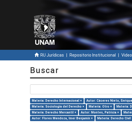
RU Jurídicas
Repositorio Institucional
Video
Buscar
Materia: Derecho Internacional ×
Autor: Cáceres Nieto, Enrique
Materia: Sociología del Derecho ×
Materia: Otro ×
Materia: D
Materia: Derecho Mercantil ×
Autor: Montes, Patricia ×
Mater
Autor: Flores Mendoza, Imer Benjamín ×
Materia: Derecho Civil 