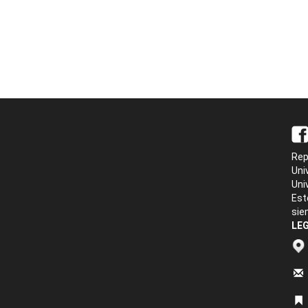
Rep
Uni
Uni
Est
sie
LEG