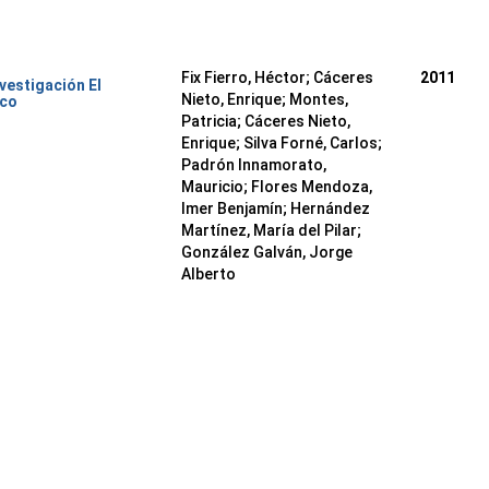
Fix Fierro, Héctor
;
Cáceres
2011
nvestigación El
Nieto, Enrique
;
Montes,
ico
Patricia
;
Cáceres Nieto,
Enrique
;
Silva Forné, Carlos
;
Padrón Innamorato,
Mauricio
;
Flores Mendoza,
Imer Benjamín
;
Hernández
Martínez, María del Pilar
;
González Galván, Jorge
Alberto