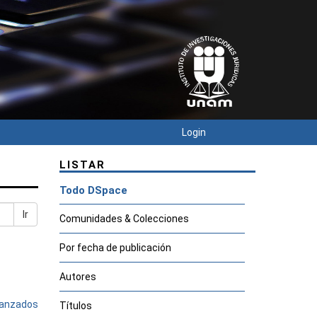
Login
LISTAR
Todo DSpace
Ir
Comunidades & Colecciones
Por fecha de publicación
Autores
avanzados
Títulos