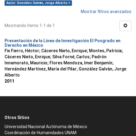
Autor: González Galván, Jorge Alberto ×
Mostrar filtros avanzados
Mostrando ítems 1-1 de 1
Presentación de la Línea de Investigación El Posgrado en
Derecho en México
Fix Fierro, Héctor
;
Cáceres Nieto, Enrique
;
Montes, Patricia
;
Cáceres Nieto, Enrique
;
Silva Forné, Carlos
;
Padrón
Innamorato, Mauricio
;
Flores Mendoza, Imer Benjamín
;
Hernández Martínez, María del Pilar
;
González Galván, Jorge
Alberto
2011
Otros Sitios
Universidad Nacional Autónoma de México
Coordinación de Humanidades UNAM