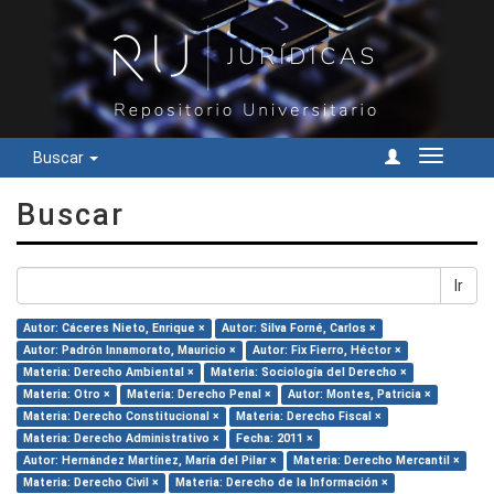
Buscar
Cambiar
navegac
Buscar
Ir
Autor: Cáceres Nieto, Enrique ×
Autor: Silva Forné, Carlos ×
Autor: Padrón Innamorato, Mauricio ×
Autor: Fix Fierro, Héctor ×
Materia: Derecho Ambiental ×
Materia: Sociología del Derecho ×
Materia: Otro ×
Materia: Derecho Penal ×
Autor: Montes, Patricia ×
Materia: Derecho Constitucional ×
Materia: Derecho Fiscal ×
Materia: Derecho Administrativo ×
Fecha: 2011 ×
Autor: Hernández Martínez, María del Pilar ×
Materia: Derecho Mercantil ×
Materia: Derecho Civil ×
Materia: Derecho de la Información ×