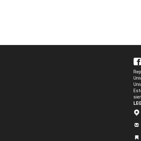
Rep
Uni
Uni
Est
sie
LEG