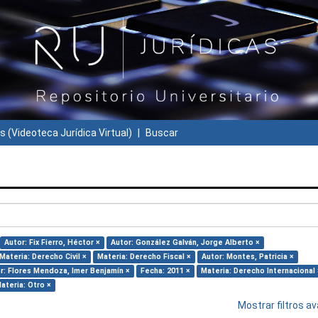
s (Videoteca Jurídica Virtual)
Buscar
Autor: Fix Fierro, Héctor ×
Autor: González Galván, Jorge Alberto ×
Materia: Derecho Civil ×
Materia: Derecho Fiscal ×
Autor: Montes, Patricia ×
r: Flores Mendoza, Imer Benjamín ×
Fecha: 2011 ×
Materia: Derecho Internacional 
ateria: Otro ×
Mostrar filtros 