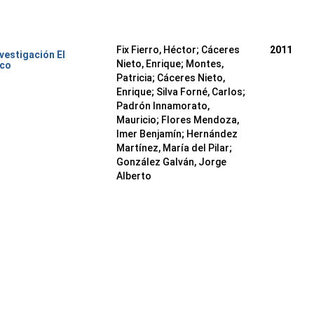
Fix Fierro, Héctor
;
Cáceres
2011
nvestigación El
Nieto, Enrique
;
Montes,
ico
Patricia
;
Cáceres Nieto,
Enrique
;
Silva Forné, Carlos
;
Padrón Innamorato,
Mauricio
;
Flores Mendoza,
Imer Benjamín
;
Hernández
Martínez, María del Pilar
;
González Galván, Jorge
Alberto