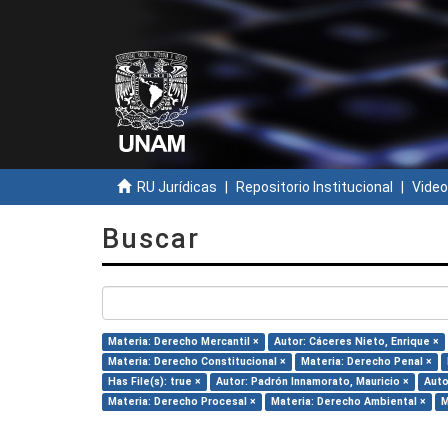
RU Jurídicas
Repositorio Institucional
Video
Buscar
Materia: Derecho Mercantil ×
Autor: Cáceres Nieto, Enrique ×
Materia: Derecho Constitucional ×
Materia: Derecho Penal ×
Has File(s): true ×
Autor: Padrón Innamorato, Mauricio ×
Auto
Materia: Derecho Procesal ×
Materia: Derecho Ambiental ×
M