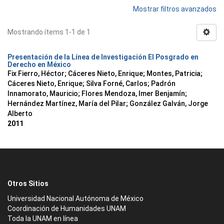
Mostrar filtros avanzados
Mostrando ítems 1-1 de 1
Presentación de la Línea de Investigación El Posgrado en
Derecho en México
Fix Fierro, Héctor
;
Cáceres Nieto, Enrique
;
Montes, Patricia
;
Cáceres Nieto, Enrique
;
Silva Forné, Carlos
;
Padrón
Innamorato, Mauricio
;
Flores Mendoza, Imer Benjamín
;
Hernández Martínez, María del Pilar
;
González Galván, Jorge
Alberto
2011
Otros Sitios
Universidad Nacional Autónoma de México
Coordinación de Humanidades UNAM
Toda la UNAM en línea