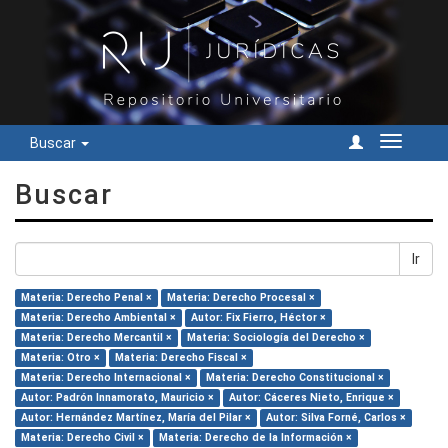
Buscar
Cambiar
navegac
Buscar
Ir
Materia: Derecho Penal ×
Materia: Derecho Procesal ×
Materia: Derecho Ambiental ×
Autor: Fix Fierro, Héctor ×
Materia: Derecho Mercantil ×
Materia: Sociología del Derecho ×
Materia: Otro ×
Materia: Derecho Fiscal ×
Materia: Derecho Internacional ×
Materia: Derecho Constitucional ×
Autor: Padrón Innamorato, Mauricio ×
Autor: Cáceres Nieto, Enrique ×
Autor: Hernández Martínez, María del Pilar ×
Autor: Silva Forné, Carlos ×
Materia: Derecho Civil ×
Materia: Derecho de la Información ×